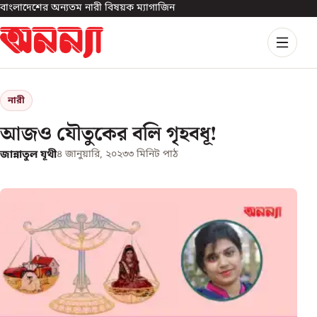
বাংলাদেশের অন্যতম নারী বিষয়ক ম্যাগাজিন
নারী
আজও যৌতুকের বলি গৃহবধূ!
জান্নাতুল যূথী
৪ জানুয়ারি, ২০২৩
৩
মিনিট পাঠ