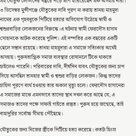
এই যৌতুক লোভীদের খপ্পরে পড়ে প্রাণ হারিয়েছেন এক অসহায় নারী।
৩ ডিসেম্বর মুন্সীগঞ্জে যৌতুকের দাবি পূরণ না করায় তানহা মাহমুদা
নামের এক গৃহবধূকে পিটিয়ে হত্যার অভিযোগ উঠেছে স্বামী ও
শ্বশুরবাড়ির লোকজনের বিরুদ্ধে।এ ঘটনায় স্বামী ফেরদৌস হাসান
সোহানকে আটক করেছে পুলিশ। এই দম্পতির এক বছরের একটি
ছেলে সন্তান রয়েছে। তানহা মাহমুদারা এ সমাজে সত্যিকার অর্থেই
অসহায়। পুরুষতান্ত্রিক সমাজ ব্যবস্থার রোষানলে টিকে থাকতে
চাইলেও পারেনি। পরিবারের দাবি, দীর্ঘদিন যাবৎ যৌতুকের জন্য চাপ
দিয়ে আসছিল তানহার স্বামী ও শ্বশুর বাড়ির লোকজন। কিন্তু তাদের
চাহিদা পূরণে ব্যর্থ হওয়ায় তার অকাল মৃত্যু হলো। ফেরদৌস হাসানেরা
এ সমাজের মাঝে এমনভাবে তাদের স্থান দখল করে আছে যে, এ
সমাজও তাদের পক্ষে সাফাই গাইতে প্রস্তুত। পুরুষ হয়ে জন্মেছে, তাই
বাহাদুরির সর্বোচ্চ সীমায় পৌঁছেছে।
যৌতুকের জন্য নিজের স্ত্রীকে পিটিয়ে হত্যা করেছে। কতটা হিংস্র