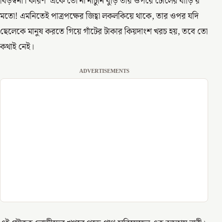
বিড়ম্বনা। কারণ ‘একে তো না নাচুনি বুড়ি তার ওপরে ঢোলের বাড়ি’র
মতো! এমনিতেই পাত্রপক্ষের জিহ্বা লকলকিয়ে থাকে, তার ওপর যদি
ছেলেকে মানুষ করতে গিয়ে গাঁটের টাকার কিয়দাংশ খরচ হয়, তবে তো
কথাই নেই।
ADVERTISEMENTS