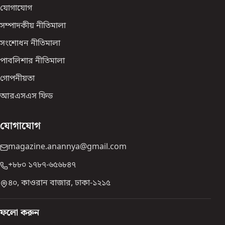
যোগাযোগ
সম্পাদকীয় নীতিমালা
সংশোধন নীতিমালা
পাবলিশার নীতিমালা
গোপনীয়তা
আরএসএস ফিড
যোগাযোগ
magazine.anannya@gmail.com
+৮৮০ ১৭৮৭-৬৫৬৮৪৭
৪০, কাওরান বাজার, ঢাকা-১২১৫
ফলো করুন