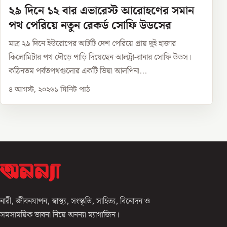
২৯ দিনে ১২ বার এভারেস্ট আরোহণের সমান
পথ পেরিয়ে নতুন রেকর্ড সোফি উডসের
মাত্র ২৯ দিনে ইউরোপের আটটি দেশ পেরিয়ে প্রায় দুই হাজার
কিলোমিটার পথ দৌড়ে পাড়ি দিয়েছেন আলট্রা-রানার সোফি উডস।
কঠিনতম পর্বতপথগুলোর একটি ভিয়া আলপিনা...
৪ আগস্ট, ২০২৬
১
মিনিট পাঠ
নারী, জীবনযাপন, স্বাস্থ্য, সংস্কৃতি, সাহিত্য, বিনোদন ও
সমসাময়িক ভাবনা নিয়ে অনন্যা ম্যাগাজিন।