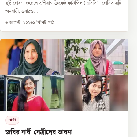
সূচি ঘোষণা করেছে এশিয়ান ক্রিকেট কাউন্সিল (এসিসি)। ঘোষিত সূচি
অনুযায়ী, এবারও...
৬ আগস্ট, ২০২৬
১
মিনিট পাঠ
নারী
জবির নারী নেত্রীদের ভাবনা