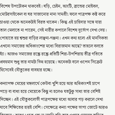
বিশেষ উপঢৌকন থাকবেই। ঘড়ি, চেইন, আংটি, ব্রান্ডের মোইবল,
মোটরসাইকেল বা ঘর সাজানোর নানা সামগ্রী৷ ফলে পাত্রপক্ষ কষ্ট করে
চাওয়া থেকে অনেকটাই বিরত থাকেন। কিন্তু এই চাহিদার সঙ্গে যারা
তাল মেলাতে না পারেন, সেই নারীর কপালে বিশেষ দুর্ভোগ দেখা দেয়।
পোহাতে হয় শ্বশুর বাড়ির লাঞ্ছনা-গঞ্জনা। এখন কথা হলো এই মানসিকতা
এখনো সমাজের অধিকাংশের মধ্যে বিরাজমান আছে? তাহলে বলতে
হ্যাঁ। আজও সমাজের রন্ধ্রে রন্ধ্রে প্রতিটি শিরা-উপশিরায় তীব্র গতিতে
প্রবহমান শুধু তার নামটা ভিন্ন হয়েছে। অনেকটা বলে ওপেন সিক্রেট
হিসেবেই যৌতুকের ব্যবহার হচ্ছে।
কন্যাপক্ষ মেয়ের মঙ্গলার্থে কেউবা খুশি হয়ে আর অধিকাংশই চাপে
পড়ে বা বাধ্য হয়ে মেয়েকে কিছু না হলেও যতটুকু সাধ্য তার বেশিই
দিচ্ছেন। এই যৌতুকলোভী পাত্রপক্ষের মধ্যে আবার গড় করলে দেখা
যাবে শিক্ষিতের হারই বেশি। সেক্ষেত্রে কন্যা পক্ষের ভাগ্য জোটে আরও