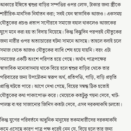
আকারে ইঙ্গিতে শ্বশুর বাড়ির সম্পত্তির ওপর লোভ, টাকার জন্য স্ত্রীকে
শারীরিক-মানসিক নির্যাতন করা; সবই যেন স্বাভাবিক আজও। একসময়
যৌতুকের প্রচণ্ড প্রতাপ সগৌরবে সমাজে বহাল থাকলেও আজকের
যুগে মনে করা হয় তা বিদায় নিয়েছে। কিন্তু কিছুদিন পরপরই যৌতুকের
জন্য নারীর ওপর অত্যাচারের ঘটনা সামনে আসছে। তাহলে বলাই চলে
সমাজ থেকে আজও যৌতুকের ব্যাধি শেষ হয়ে যায়নি। বরং এটা
সমাজের একটি অংশে পরিণত হয়ে গেছে। অর্থাৎ পাত্রপক্ষের
স্বাভাবিক মনোবাসনায় থাকে বিয়ে হলে শ্বশুর বাড়ির থেকে তার
পরিবারের জন্য উপঢৌকন স্বরূপ অর্থ, প্রতিপত্তি, গাড়ি, বাড়ি প্রভৃতি
প্রাপ্তি ঘটতে পারে। আগে দেখা গেছে, বিয়ের সম্বন্ধ ঠিক হতোই
যৌতুকের কথা পাকাপোক্ত করে। মেয়েকে কতটুকু গয়না দেবে, খাট-
পালঙ্ক বা ঘর সাজানোর জিনিস কতটা দেবে, এসব দরকষাকষি চলতো।
কিন্তু যুগের পরিবর্তনে আধুনিক মানুষের তকমাধারীদের দরকষাকষি
কমে এসেছে কারণ পাত্র পক্ষ ধরেই নেন যে, বিয়ে হলে তার জন্য