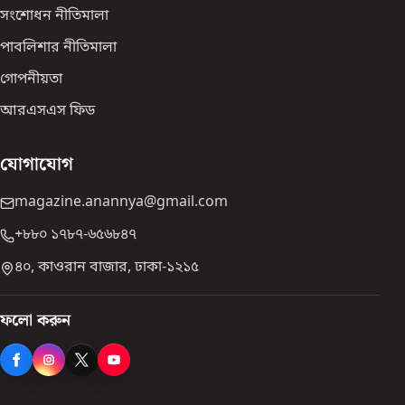
সংশোধন নীতিমালা
পাবলিশার নীতিমালা
গোপনীয়তা
আরএসএস ফিড
যোগাযোগ
magazine.anannya@gmail.com
+৮৮০ ১৭৮৭-৬৫৬৮৪৭
৪০, কাওরান বাজার, ঢাকা-১২১৫
ফলো করুন