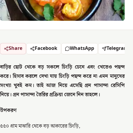
Share
Facebook
WhatsApp
Telegram
বাড়ির ছোট থেকে বড় সকলে চিংড়ি চেনে এবং খেতেও পছন্দ
করে। হিসাব করলে দেখা যায় চিংড়ি পছন্দ করে না এমন মানুষের
সংখ্যা খুবই কম। তাই আজ নিয়ে এসেছি প্রন পাসান্দা রেসিপি
নিয়ে। প্রন পাসান্দা তৈরির প্রক্রিয়া জেনে নিন তাহলে।
উপকরণ
৫৫০ গ্রাম মাঝারি থেকে বড় আকারের চিংড়ি,