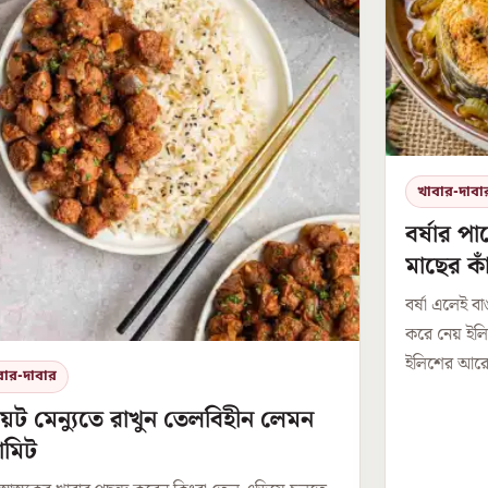
খাবার-দাবা
বর্ষার পা
মাছের কা
বর্ষা এলেই ব
করে নেয় ইল
ইলিশের আরেকট
বার-দাবার
়েট মেন্যুতে রাখুন তেলবিহীন লেমন
ামিট