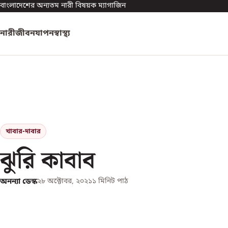
বাংলাদেশের অন্যতম নারী বিষয়ক ম্যাগাজিন
নারী
জীবনযাপন
স্বাস্থ্য
খাবার-দাবার
ঝুরি কাবাব
অনন্যা ডেস্ক
২৮ অক্টোবর, ২০২১
১
মিনিট পাঠ