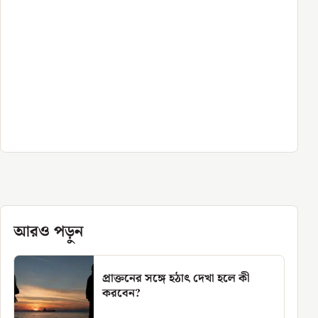
আরও পড়ুন
প্রাক্তনের সঙ্গে হঠাৎ দেখা হলে কী
করবেন?