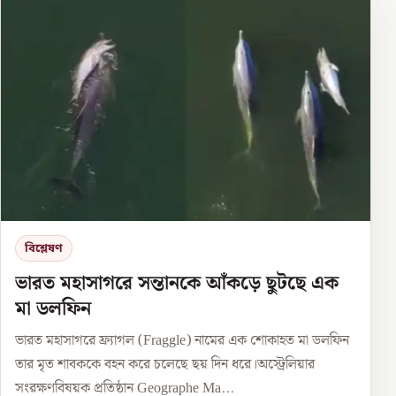
বিশ্লেষণ
ভারত মহাসাগরে সন্তানকে আঁকড়ে ছুটছে এক
মা ডলফিন
ভারত মহাসাগরে ফ্র্যাগল (Fraggle) নামের এক শোকাহত মা ডলফিন
তার মৃত শাবককে বহন করে চলেছে ছয় দিন ধরে।অস্ট্রেলিয়ার
সংরক্ষণবিষয়ক প্রতিষ্ঠান Geographe Ma...