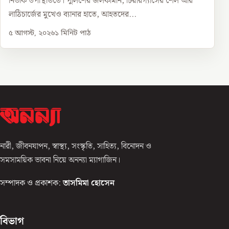
নির্ভীক উপস্থিতিতে। পুলিশের জলকামান, টিয়ারগ্যাসের শেল আর
লাঠিচার্জের মুখেও ব্যানার হাতে, আহতদের...
৫ আগস্ট, ২০২৬
১
মিনিট পাঠ
নারী, জীবনযাপন, স্বাস্থ্য, সংস্কৃতি, সাহিত্য, বিনোদন ও
সমসাময়িক ভাবনা নিয়ে অনন্যা ম্যাগাজিন।
সম্পাদক ও প্রকাশক:
তাসমিমা হোসেন
বিভাগ