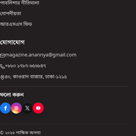
পাবলিশার নীতিমালা
গোপনীয়তা
আরএসএস ফিড
যোগাযোগ
magazine.anannya@gmail.com
+৮৮০ ১৭৮৭-৬৫৬৮৪৭
৪০, কাওরান বাজার, ঢাকা-১২১৫
ফলো করুন
© ২০২৬ পাক্ষিক অনন্যা