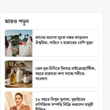
আরও পড়ুন
কানের অদেখা লুকে নজর কাড়লেন
ঐশ্বরিয়া, গাউনে ৭ হাজারের বেশি মুক্তা
তেল-দুধ-চিনিতে মিলছে মাইক্রোপ্লাস্টিক,
বছরে হাজারো কণা যাচ্ছে শরীরে:
গবেষণা
১৮ বছরে বিপুল মুনাফা, মুম্বাইয়ের
বাণিজ্যিক সম্পত্তি বিক্রি করলেন মাধুরী
দীক্ষিত