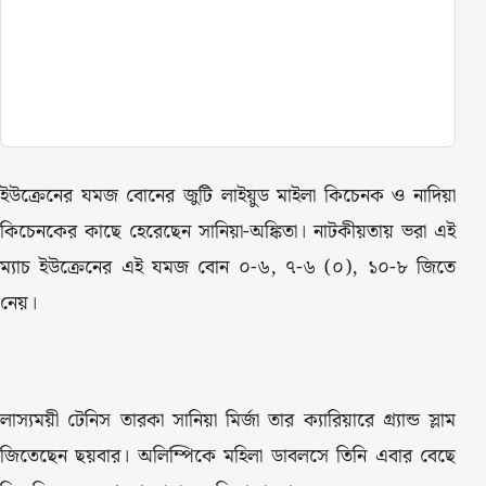
ইউক্রেনের যমজ বোনের জুটি লাইয়ুড মাইলা কিচেনক ও নাদিয়া
কিচেনকের কাছে হেরেছেন সানিয়া-অঙ্কিতা। নাটকীয়তায় ভরা এই
ম্যাচ ইউক্রেনের এই যমজ বোন ০-৬, ৭-৬ (০), ১০-৮ জিতে
নেয়।
লাস্যময়ী টেনিস তারকা সানিয়া মির্জা তার ক্যারিয়ারে গ্র্যান্ড স্লাম
জিতেছেন ছয়বার। অলিম্পিকে মহিলা ডাবলসে তিনি এবার বেছে