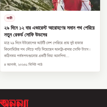
নারী
২৯ দিনে ১২ বার এভারেস্ট আরোহণের সমান পথ পেরিয়ে
নতুন রেকর্ড সোফি উডসের
মাত্র ২৯ দিনে ইউরোপের আটটি দেশ পেরিয়ে প্রায় দুই হাজার
কিলোমিটার পথ দৌড়ে পাড়ি দিয়েছেন আলট্রা-রানার সোফি উডস।
কঠিনতম পর্বতপথগুলোর একটি ভিয়া আলপিনা...
৪ আগস্ট, ২০২৬
১
মিনিট পাঠ