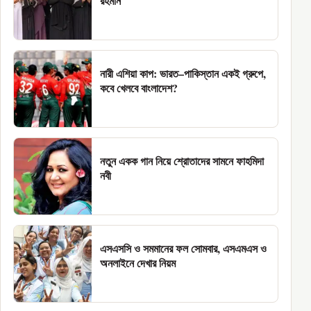
রহমান
নারী এশিয়া কাপ: ভারত–পাকিস্তান একই গ্রুপে,
কবে খেলবে বাংলাদেশ?
নতুন একক গান নিয়ে শ্রোতাদের সামনে ফাহমিদা
নবী
এসএসসি ও সমমানের ফল সোমবার, এসএমএস ও
অনলাইনে দেখার নিয়ম