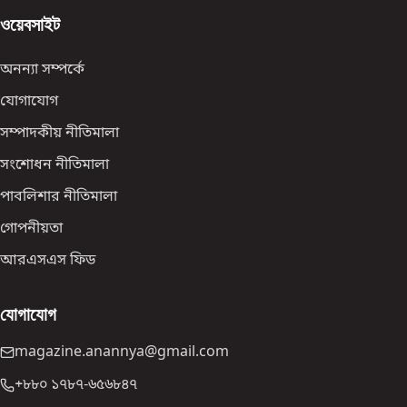
ওয়েবসাইট
অনন্যা সম্পর্কে
যোগাযোগ
সম্পাদকীয় নীতিমালা
সংশোধন নীতিমালা
পাবলিশার নীতিমালা
গোপনীয়তা
আরএসএস ফিড
যোগাযোগ
magazine.anannya@gmail.com
+৮৮০ ১৭৮৭-৬৫৬৮৪৭