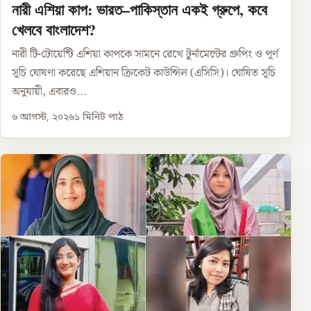
নারী এশিয়া কাপ: ভারত–পাকিস্তান একই গ্রুপে, কবে
খেলবে বাংলাদেশ?
নারী টি-টোয়েন্টি এশিয়া কাপকে সামনে রেখে টুর্নামেন্টের গ্রুপিং ও পূর্ণ
সূচি ঘোষণা করেছে এশিয়ান ক্রিকেট কাউন্সিল (এসিসি)। ঘোষিত সূচি
অনুযায়ী, এবারও...
৬ আগস্ট, ২০২৬
১
মিনিট পাঠ