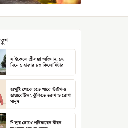
ড়ুন
সাইকেলে শ্রীলঙ্কা অভিযান, ১২
দিনে ১ হাজার ৮০ কিলোমিটার
অপুষ্টি থেকে হতে পারে ‘টাইপ-৫
ডায়াবেটিস’, ঝুঁকিতে তরুণ ও রোগা
মানুষ
শিশুর চোখে পরিবারের নীরব