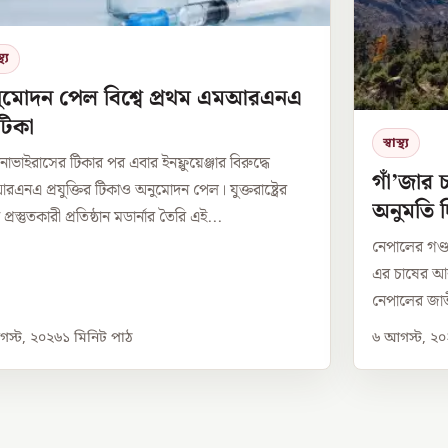
থ্য
ুমোদন পেল বিশ্বে প্রথম এমআরএনএ
 টিকা
স্বাস্থ্য
াভাইরাসের টিকার পর এবার ইনফ্লুয়েঞ্জার বিরুদ্ধে
গাঁ’জার 
এনএ প্রযুক্তির টিকাও অনুমোদন পেল। যুক্তরাষ্ট্রের
অনুমতি দ
প্রস্তুতকারী প্রতিষ্ঠান মডার্নার তৈরি এই...
নেপালের গণ্ড
এর চাষের আন
নেপালের জাত
স্ট, ২০২৬
১
মিনিট পাঠ
৬ আগস্ট, ২