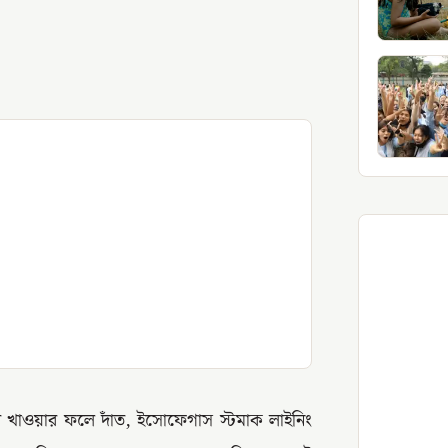
র খাওয়ার ফলে দাঁত, ইসোফেগাস স্টমাক লাইনিং