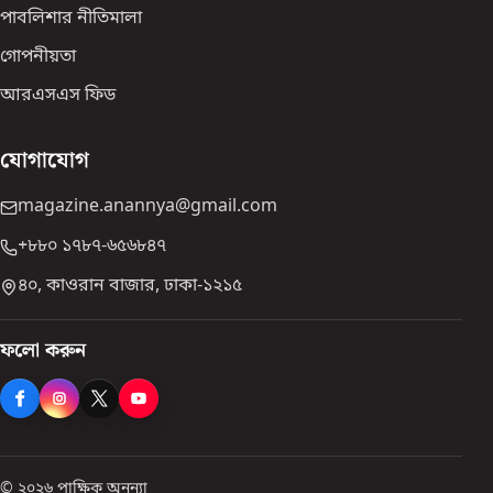
পাবলিশার নীতিমালা
গোপনীয়তা
আরএসএস ফিড
যোগাযোগ
magazine.anannya@gmail.com
+৮৮০ ১৭৮৭-৬৫৬৮৪৭
৪০, কাওরান বাজার, ঢাকা-১২১৫
ফলো করুন
© ২০২৬ পাক্ষিক অনন্যা