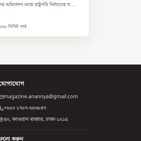
 অধিবেশন কক্ষে রাষ্ট্রপতি নির্বাচনের ভ...
০২৬
১
মিনিট পাঠ
যোগাযোগ
magazine.anannya@gmail.com
+৮৮০ ১৭৮৭-৬৫৬৮৪৭
৪০, কাওরান বাজার, ঢাকা-১২১৫
ফলো করুন