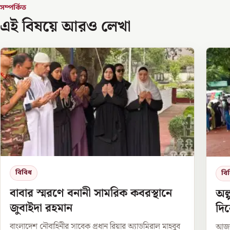
সম্পর্কিত
এই বিষয়ে আরও লেখা
বিবিধ
বি
বাবার স্মরণে বনানী সামরিক কবরস্থানে
অল
জুবাইদা রহমান
দি
বাংলাদেশ নৌবাহিনীর সাবেক প্রধান রিয়ার অ্যাডমিরাল মাহবুব
আজ থ