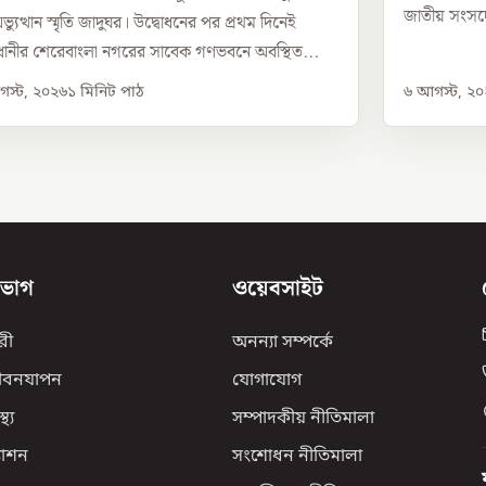
জাতীয় সংসদের
্যুত্থান স্মৃতি জাদুঘর। উদ্বোধনের পর প্রথম দিনেই
ানীর শেরেবাংলা নগরের সাবেক গণভবনে অবস্থিত...
স্ট, ২০২৬
১
মিনিট পাঠ
৬ আগস্ট, ২
িভাগ
ওয়েবসাইট
রী
অনন্যা সম্পর্কে
ীবনযাপন
যোগাযোগ
্থ্য
সম্পাদকীয় নীতিমালা
যাশন
সংশোধন নীতিমালা