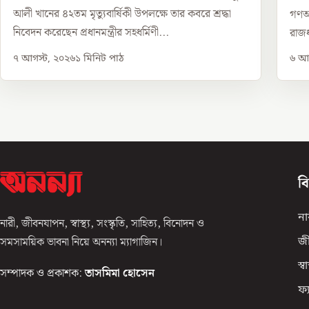
আলী খানের ৪২তম মৃত্যুবার্ষিকী উপলক্ষে তার কবরে শ্রদ্ধা
গণঅভ
নিবেদন করেছেন প্রধানমন্ত্রীর সহধর্মিণী...
রাজধ
৭ আগস্ট, ২০২৬
১
মিনিট পাঠ
৬ আগ
ব
না
নারী, জীবনযাপন, স্বাস্থ্য, সংস্কৃতি, সাহিত্য, বিনোদন ও
সমসাময়িক ভাবনা নিয়ে অনন্যা ম্যাগাজিন।
জ
স্বাস
সম্পাদক ও প্রকাশক:
তাসমিমা হোসেন
ফ্