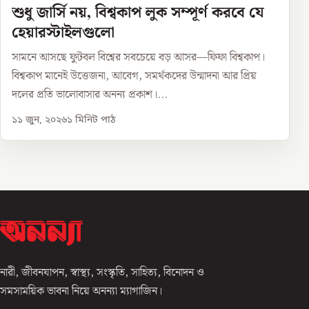
শুধু জার্সি নয়, বিশ্বকাপ লুক সম্পূর্ণ করবে যে
হেয়ারস্টাইলগুলো
সামনে আসছে ফুটবল বিশ্বের সবচেয়ে বড় আসর—ফিফা বিশ্বকাপ।
বিশ্বকাপ মানেই উত্তেজনা, আবেগ, সমর্থকদের উন্মাদনা আর প্রিয়
দলের প্রতি ভালোবাসার অনন্য প্রকাশ।...
১১ জুন, ২০২৬
১
মিনিট পাঠ
নারী, জীবনযাপন, স্বাস্থ্য, সংস্কৃতি, সাহিত্য, বিনোদন ও
সমসাময়িক ভাবনা নিয়ে অনন্যা ম্যাগাজিন।