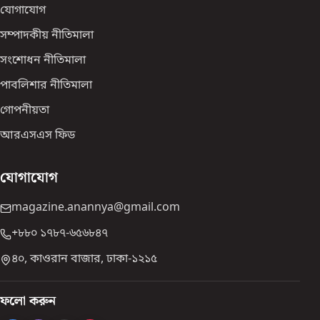
যোগাযোগ
সম্পাদকীয় নীতিমালা
সংশোধন নীতিমালা
পাবলিশার নীতিমালা
গোপনীয়তা
আরএসএস ফিড
যোগাযোগ
magazine.anannya@gmail.com
+৮৮০ ১৭৮৭-৬৫৬৮৪৭
৪০, কাওরান বাজার, ঢাকা-১২১৫
ফলো করুন