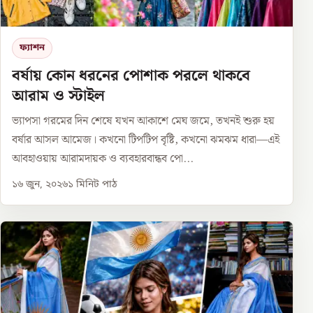
ফ্যাশন
বর্ষায় কোন ধরনের পোশাক পরলে থাকবে
আরাম ও স্টাইল
ভ্যাপসা গরমের দিন শেষে যখন আকাশে মেঘ জমে, তখনই শুরু হয়
বর্ষার আসল আমেজ। কখনো টিপটিপ বৃষ্টি, কখনো ঝমঝম ধারা—এই
আবহাওয়ায় আরামদায়ক ও ব্যবহারবান্ধব পো...
১৬ জুন, ২০২৬
১
মিনিট পাঠ