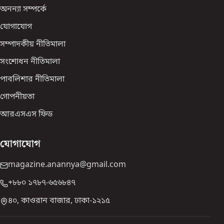
অনন্যা সম্পর্কে
যোগাযোগ
সম্পাদকীয় নীতিমালা
সংশোধন নীতিমালা
পাবলিশার নীতিমালা
গোপনীয়তা
আরএসএস ফিড
যোগাযোগ
magazine.anannya@gmail.com
+৮৮০ ১৭৮৭-৬৫৬৮৪৭
৪০, কাওরান বাজার, ঢাকা-১২১৫