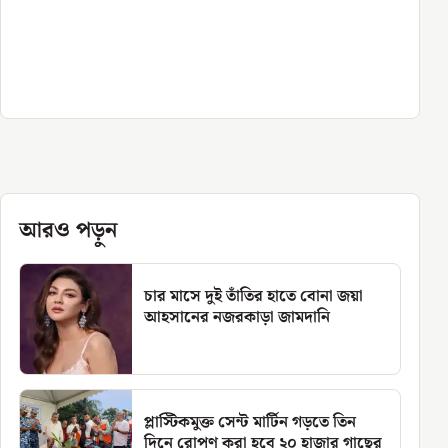
আরও পড়ুন
চার মাসে দুই তাঁতির হাতে বোনা জয়া
আহসানের নজরকাড়া জামদানি
প্লাস্টিকমুক্ত সেন্ট মার্টিন গড়তে তিন
দিনে রোপণ করা হবে ২০ হাজার গাছের