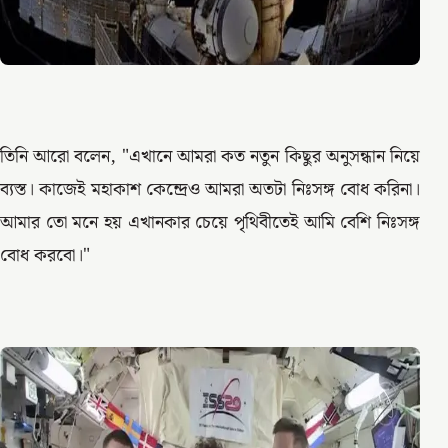
তিনি আরো বলেন, "এখানে আমরা কত নতুন কিছুর অনুসন্ধান নিয়ে
ব্যস্ত। কাজেই মহাকাশ কেন্দ্রেও আমরা অতটা নিঃসঙ্গ বোধ করিনা।
আমার তো মনে হয় এখানকার চেয়ে পৃথিবীতেই আমি বেশি নিঃসঙ্গ
বোধ করবো।"