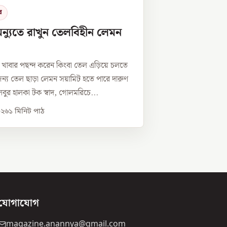
র
েন্যুতে রাখুন তেলবিহীন লেমন
্যকর খাবার পছন্দ করেন কিংবা তেল এড়িয়ে চলতে
ন্য তেল ছাড়া লেমন সয়ামিট হতে পারে দারুণ
বুর হালকা টক স্বাদ, গোলমরিচে...
০২৬
১
মিনিট পাঠ
যোগাযোগ
magazine.anannya@gmail.com