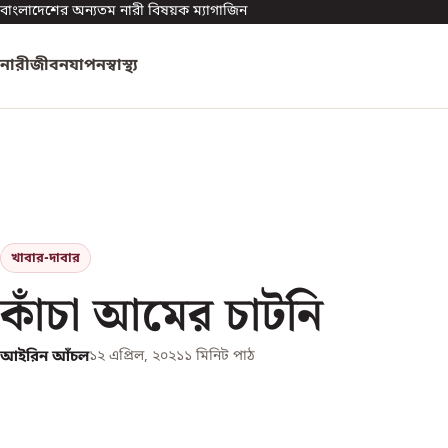
বাংলাদেশের অন্যতম নারী বিষয়ক ম্যাগাজিন
নারী
জীবনযাপন
স্বাস্থ্য
খাবার-দাবার
কাঁচা আমের চাটনি
আইরিন আঁচল
১২ এপ্রিল, ২০২১
১
মিনিট পাঠ