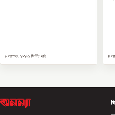
৮ আগস্ট, ২০২৬
১
মিনিট পাঠ
৪ আগ
ব