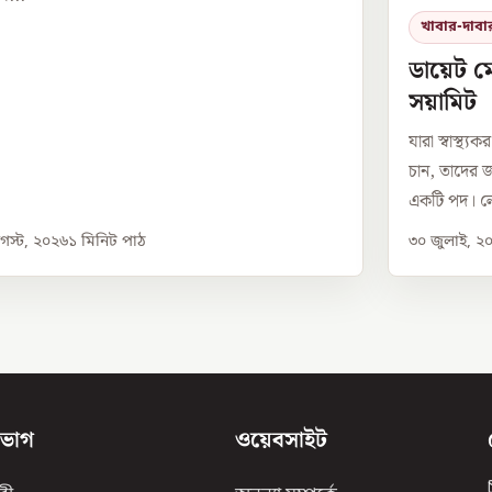
খাবার-দাবা
ডায়েট ম
সয়ামিট
যারা স্বাস্থ
চান, তাদের জ
একটি পদ। লে
স্ট, ২০২৬
১
মিনিট পাঠ
৩০ জুলাই, ২
িভাগ
ওয়েবসাইট