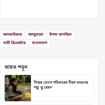
অলরাউন্ডার
আত্মহত্যা
ইশমা তানজিম
নারী ক্রিকেটার
বাংলাদেশ
আরও পড়ুন
শিশুর চোখে পরিবারের নীরব ভাঙনের
গল্প ‘ব্লু হেরন’