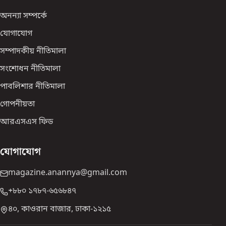
অনন্যা সম্পর্কে
যোগাযোগ
সম্পাদকীয় নীতিমালা
সংশোধন নীতিমালা
পাবলিশার নীতিমালা
গোপনীয়তা
আরএসএস ফিড
যোগাযোগ
magazine.anannya@gmail.com
+৮৮০ ১৭৮৭-৬৫৬৮৪৭
৪০, কাওরান বাজার, ঢাকা-১২১৫