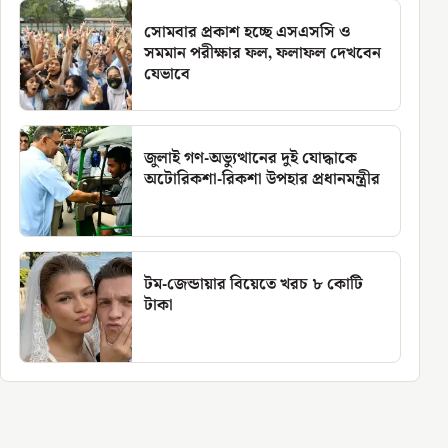
সোমবার প্রকাশ হচ্ছে এসএসসি ও
সমমান পরীক্ষার ফল, ফলাফল দেখবেন
যেভাবে
জুলাই গণ-অভ্যুত্থানের দুই যোদ্ধাকে
অটোরিকশা-রিকশা উপহার প্রধানমন্ত্রীর
টম-জেন্ডায়ার বিয়েতে খরচ ৮ কোটি
টাকা