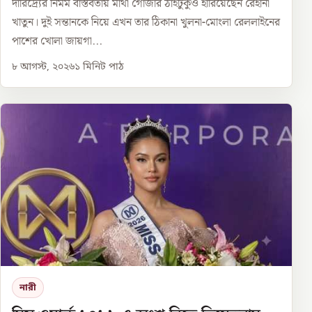
দারিদ্র্যের নির্মম বাস্তবতায় মাথা গোঁজার ঠাঁইটুকুও হারিয়েছেন রেহানা
খাতুন। দুই সন্তানকে নিয়ে এখন তার ঠিকানা খুলনা-মোংলা রেললাইনের
পাশের খোলা জায়গা...
৮ আগস্ট, ২০২৬
১
মিনিট পাঠ
নারী