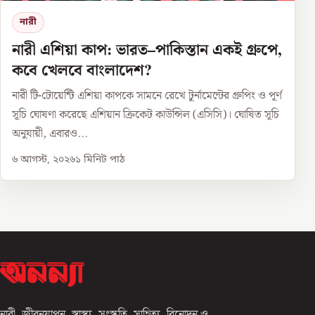
নারী
নারী এশিয়া কাপ: ভারত–পাকিস্তান একই গ্রুপে,
কবে খেলবে বাংলাদেশ?
নারী টি-টোয়েন্টি এশিয়া কাপকে সামনে রেখে টুর্নামেন্টের গ্রুপিং ও পূর্ণ
সূচি ঘোষণা করেছে এশিয়ান ক্রিকেট কাউন্সিল (এসিসি)। ঘোষিত সূচি
অনুযায়ী, এবারও...
৬ আগস্ট, ২০২৬
১
মিনিট পাঠ
নারী, জীবনযাপন, স্বাস্থ্য, সংস্কৃতি, সাহিত্য, বিনোদন ও