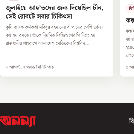
জুলাইয়ে আহ’তদের জন্য দিয়েছিল চীন,
বি
সেই রোবটে সবার চিকিৎসা
কক্
কৃষি ব্যাংক কর্মকর্তা মবিবুর রহমানের বাঁ পায়ের পেশি দুর্বল।
কক্স
কষ্ট হয় বসতে। তাঁকে নিয়মিত ফিজিওথেরাপি নিতে হয়।
ঘটন
রাজধানীর শাহবাগে বাংলাদেশ মেডিকেল বিশ্ববিদ...
হয়ে
ড্রাই
৬ আগস্ট, ২০২৬
১
মিনিট পাঠ
৫ আগ
ব