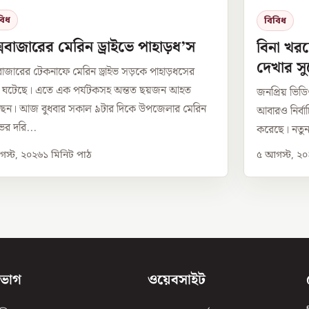
বিধ
বিবিধ
সবাজারের মেরিন ড্রাইভে পাহাড়ধ’স
বিনা খরচ
দেখার স
বাজারের টেকনাফে মেরিন ড্রাইভ সড়কে পাহাড়ধসের
া ঘটেছে। এতে এক পর্যটকসহ অন্তত ছয়জন আহত
জনপ্রিয় ভিডিও 
ছেন। আজ বুধবার সকাল ৯টার দিকে উপজেলার মেরিন
আবারও নির্বাচ
ভের দরি...
করেছে। নতুন 
স্ট, ২০২৬
১
মিনিট পাঠ
৫ আগস্ট, ২
িভাগ
ওয়েবসাইট