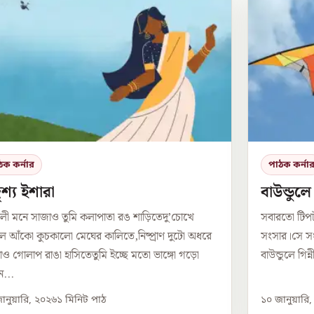
ঠক কর্নার
পাঠক কর্না
শ্য ইশারা
বাউন্ডুল
লী মনে সাজাও তুমি কলাপাতা রঙ শাড়িতেদু’চোখে
সবারতো টিপ
 আঁকো কুচকালো মেঘের কালিতে,নিষ্প্রাণ দুটো অধরে
সংসার।সে সং
ও গোলাপ রাঙা হাসিতেতুমি ইচ্ছে মতো ভাঙ্গো গড়ো
বাউন্ডুলে গিন
...
ানুয়ারি, ২০২৬
১
মিনিট পাঠ
১০ জানুয়ারি