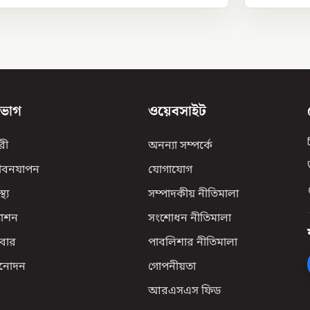
িভাগ
ওয়েবসাইট
রী
অনন্যা সম্পর্কে
ীবনযাপন
যোগাযোগ
্থ্য
সম্পাদকীয় নীতিমালা
যাশন
সংশোধন নীতিমালা
বার
পাবলিশার নীতিমালা
িনোদন
গোপনীয়তা
আরএসএস ফিড