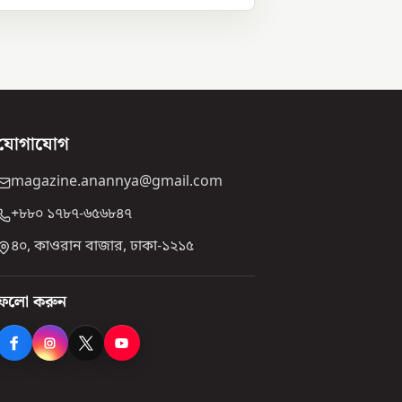
যোগাযোগ
magazine.anannya@gmail.com
+৮৮০ ১৭৮৭-৬৫৬৮৪৭
৪০, কাওরান বাজার, ঢাকা-১২১৫
ফলো করুন