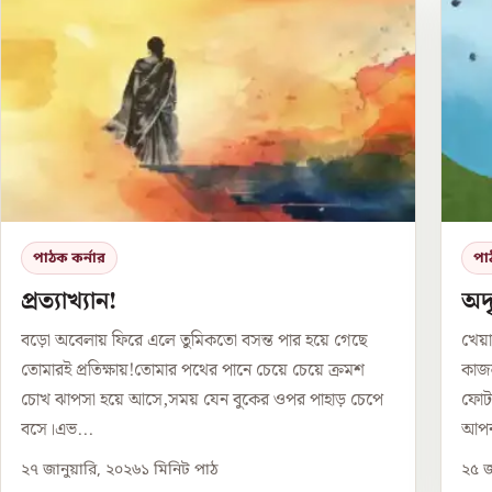
পাঠক কর্নার
পা
প্রত্যাখ্যান!
অদৃ
বড়ো অবেলায় ফিরে এলে তুমিকতো বসন্ত পার হয়ে গেছে
খেয়া
তোমারই প্রতিক্ষায়!তোমার পথের পানে চেয়ে চেয়ে ক্রমশ
কাজল
চোখ ঝাপসা হয়ে আসে,সময় যেন বুকের ওপর পাহাড় চেপে
ফোটা
বসে।এভ...
আপন
২৭ জানুয়ারি, ২০২৬
১
মিনিট পাঠ
২৫ জ