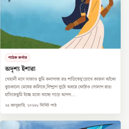
পাঠক কর্নার
অদৃশ্য ইশারা
খেয়ালী মনে সাজাও তুমি কলাপাতা রঙ শাড়িতেদু’চোখে কাজল আঁকো
কুচকালো মেঘের কালিতে,নিষ্প্রাণ দুটো অধরে ফোটাও গোলাপ রাঙা
হাসিতেতুমি ইচ্ছে মতো ভাঙ্গো গড়ো আপন...
২৫ জানুয়ারি, ২০২৬
১
মিনিট পাঠ