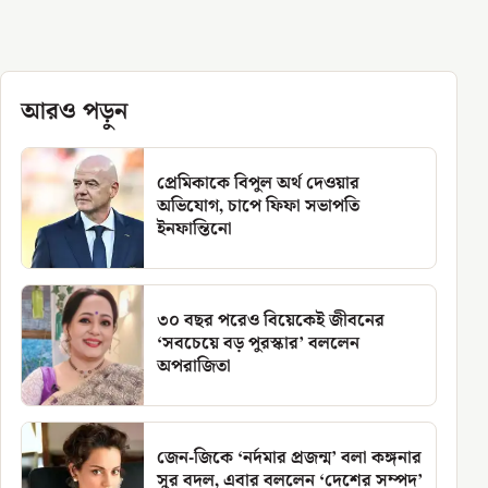
আরও পড়ুন
প্রেমিকাকে বিপুল অর্থ দেওয়ার
অভিযোগ, চাপে ফিফা সভাপতি
ইনফান্তিনো
৩০ বছর পরেও বিয়েকেই জীবনের
‘সবচেয়ে বড় পুরস্কার’ বললেন
অপরাজিতা
জেন-জিকে ‘নর্দমার প্রজন্ম’ বলা কঙ্গনার
সুর বদল, এবার বললেন ‘দেশের সম্পদ’