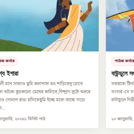
ঠক কর্নার
পাঠক কর্না
শ্য ইশারা
বাউন্ডুলে স
লী মনে সাজাও তুমি কলাপাতা রঙ শাড়িতেদু’চোখে
সবারতো টিপ
 আঁকো কুচকালো মেঘের কালিতে,নিষ্প্রাণ দুটো অধরে
সংসার।সে সং
ও গোলাপ রাঙা হাসিতেতুমি ইচ্ছে মতো ভাঙ্গো গড়ো
বাউন্ডুলে গিন
...
ানুয়ারি, ২০২৬
১
মিনিট পাঠ
১০ জানুয়ারি