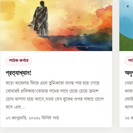
পাঠক কর্নার
পা
প্রত্যাখ্যান!
অদৃ
বড়ো অবেলায় ফিরে এলে তুমিকতো বসন্ত পার হয়ে গেছে
খেয়া
তোমারই প্রতিক্ষায়!তোমার পথের পানে চেয়ে চেয়ে ক্রমশ
কাজল
চোখ ঝাপসা হয়ে আসে,সময় যেন বুকের ওপর পাহাড় চেপে
ফোটা
বসে।এভ...
আপন
২৭ জানুয়ারি, ২০২৬
১
মিনিট পাঠ
২৫ জ