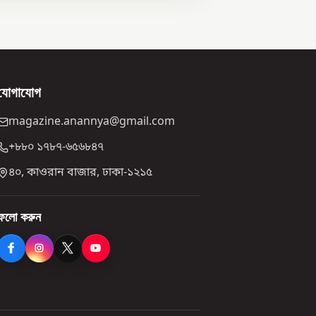
যোগাযোগ
magazine.anannya@gmail.com
+৮৮০ ১৭৮৭-৬৫৬৮৪৭
৪০, কাওরান বাজার, ঢাকা-১২১৫
ফলো করুন