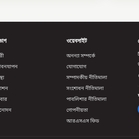
ভাগ
ওয়েবসাইট
রী
অনন্যা সম্পর্কে
ীবনযাপন
যোগাযোগ
্থ্য
সম্পাদকীয় নীতিমালা
যাশন
সংশোধন নীতিমালা
বার
পাবলিশার নীতিমালা
িনোদন
গোপনীয়তা
আরএসএস ফিড