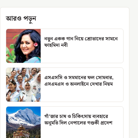
আরও পড়ুন
নতুন একক গান নিয়ে শ্রোতাদের সামনে
ফাহমিদা নবী
এসএসসি ও সমমানের ফল সোমবার,
এসএমএস ও অনলাইনে দেখার নিয়ম
গাঁ’জার চাষ ও চিকিৎসায় ব্যবহারে
অনুমতি দিল নেপালের গণ্ডকী প্রদেশ