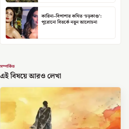
কারিনা–বিপাশার কথিত ‘চড়কাণ্ড’:
পুরোনো বিতর্কে নতুন আলোচনা
সম্পর্কিত
এই বিষয়ে আরও লেখা