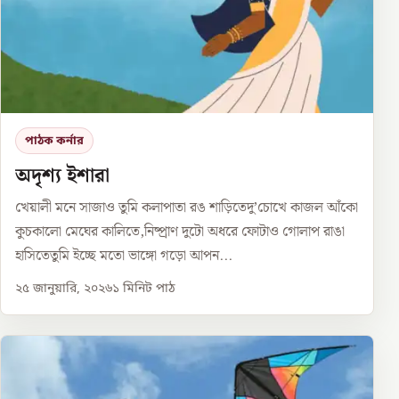
পাঠক কর্নার
অদৃশ্য ইশারা
খেয়ালী মনে সাজাও তুমি কলাপাতা রঙ শাড়িতেদু’চোখে কাজল আঁকো
কুচকালো মেঘের কালিতে,নিষ্প্রাণ দুটো অধরে ফোটাও গোলাপ রাঙা
হাসিতেতুমি ইচ্ছে মতো ভাঙ্গো গড়ো আপন...
২৫ জানুয়ারি, ২০২৬
১
মিনিট পাঠ