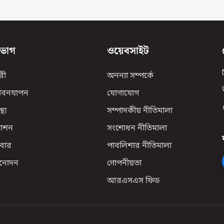
িভাগ
ওয়েবসাইট
রী
অনন্যা সম্পর্কে
ীবনযাপন
যোগাযোগ
্থ্য
সম্পাদকীয় নীতিমালা
যাশন
সংশোধন নীতিমালা
বার
পাবলিশার নীতিমালা
িনোদন
গোপনীয়তা
আরএসএস ফিড