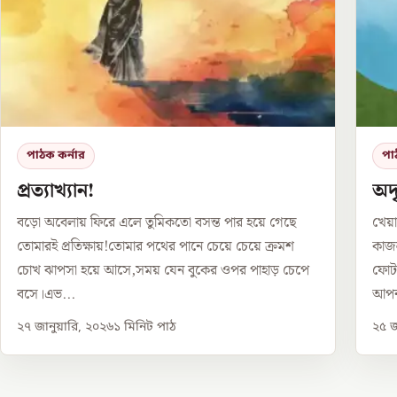
পাঠক কর্নার
পা
প্রত্যাখ্যান!
অদৃ
বড়ো অবেলায় ফিরে এলে তুমিকতো বসন্ত পার হয়ে গেছে
খেয়া
তোমারই প্রতিক্ষায়!তোমার পথের পানে চেয়ে চেয়ে ক্রমশ
কাজল
চোখ ঝাপসা হয়ে আসে,সময় যেন বুকের ওপর পাহাড় চেপে
ফোটা
বসে।এভ...
আপন
২৭ জানুয়ারি, ২০২৬
১
মিনিট পাঠ
২৫ জ