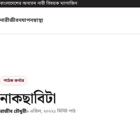
বাংলাদেশের অন্যতম নারী বিষয়ক ম্যাগাজিন
নারী
জীবনযাপন
স্বাস্থ্য
পাঠক কর্নার
নাকছাবিটা
রাজীব চৌধুরী
৯ এপ্রিল, ২০২২
১
মিনিট পাঠ