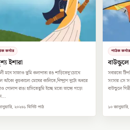
ঠক কর্নার
পাঠক কর্না
শ্য ইশারা
বাউন্ডুল
লী মনে সাজাও তুমি কলাপাতা রঙ শাড়িতেদু’চোখে
সবারতো টিপ
 আঁকো কুচকালো মেঘের কালিতে,নিষ্প্রাণ দুটো অধরে
সংসার।সে সং
ও গোলাপ রাঙা হাসিতেতুমি ইচ্ছে মতো ভাঙ্গো গড়ো
বাউন্ডুলে গিন
...
ানুয়ারি, ২০২৬
১
মিনিট পাঠ
১০ জানুয়ারি