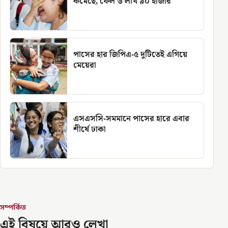
কমেছে, ফেল ৬ লাখ ৯০ হাজার
পাসের হার জিপিএ-৫ দুটিতেই এগিয়ে
মেয়েরা
এসএসসি-সমমানে পাসের হারে এবার
শীর্ষে ঢাকা
সম্পর্কিত
এই বিষয়ে আরও লেখা