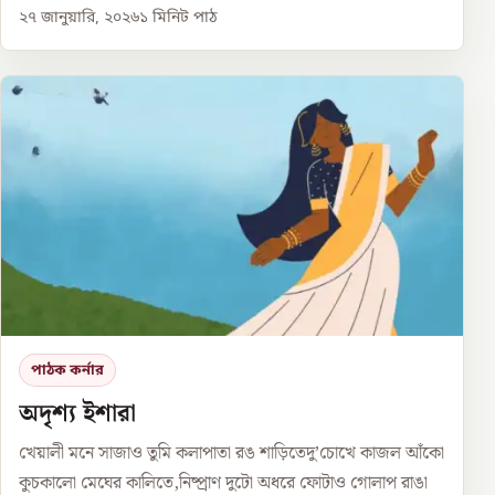
২৭ জানুয়ারি, ২০২৬
১
মিনিট পাঠ
পাঠক কর্নার
অদৃশ্য ইশারা
খেয়ালী মনে সাজাও তুমি কলাপাতা রঙ শাড়িতেদু’চোখে কাজল আঁকো
কুচকালো মেঘের কালিতে,নিষ্প্রাণ দুটো অধরে ফোটাও গোলাপ রাঙা