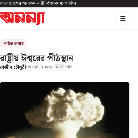
বাংলাদেশের অন্যতম নারী বিষয়ক ম্যাগাজিন
পাঠক কর্নার
রাষ্ট্রীয় ঈশ্বরের পীঠস্থান
রাজীব চৌধুরী
১৩ মার্চ, ২০২২
১
মিনিট পাঠ