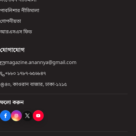
সংশোধন নীতিমালা
পাবলিশার নীতিমালা
গোপনীয়তা
আরএসএস ফিড
যোগাযোগ
magazine.anannya@gmail.com
+৮৮০ ১৭৮৭-৬৫৬৮৪৭
৪০, কাওরান বাজার, ঢাকা-১২১৫
ফলো করুন