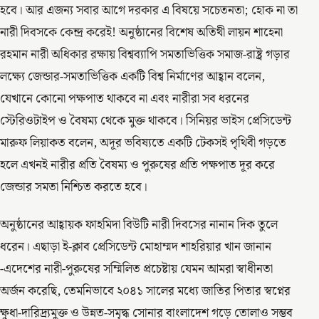
হবে। আর এজন্য সবার আগে দরকার এ বিষয়ে সচেতনতা; হােক না তা
নারী দিবসকে কেন্দ্র করেই! অনুষ্ঠানের বিশেষ অতিথী লায়ন শাহেনা
রহমান নারী অধিকার রক্ষায় বিশ্বব্যাপি সমতাভিত্তিক সমাজ-রাষ্ট্র গড়ার
লক্ষ্যে জেন্ডার-সমতাভিত্তিক একটি বিশ্ব নির্মাণের আহ্বান বলেন,
যেখানে কোনাে পক্ষপাত থাকবে না এবং নারীরা সব ধরনের
স্টেরিওটাইপ ও বৈষম্য থেকে মুক্ত থাকবে। সিনিয়র ভাইস প্রেসিডেন্ট
মারুফ লিয়াকত বলেন, অদূর ভবিষ্যতে একটি টেকসই পৃথিবী গড়তে
হলে এখনই নারীর প্রতি বৈষম্য ও পুরুষের প্রতি পক্ষপাত দূর করে
জেন্ডার সমতা নিশ্চিত করতে হবে।
অনুষ্ঠানের আহ্বায়ক ফাহমিদা বিউটি নারী দিবসের নানান দিক তুলে
ধরেন। এছাড়া ই-ক্লাব প্রেসিডেন্ট মােহাম্মদ শাহরিয়ার খান জানান
-এদেশের নারী-পুরুষের সম্মিলিত প্রচেষ্টায় যেমন আমরা স্বাধীনতা
অর্জন করেছি, তেমনিভাবে ২০৪১ সালের মধ্যে জাতির পিতার স্বপ্নের
ক্ষুধা-দারিদ্র্যমুক্ত ও উন্নত-সমৃদ্ধ সােনার বাংলাদেশ গড়ে তােলাও সম্ভব