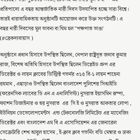
প্রতিপাদ্যে এ বছর আন্তর্জাতিক নারী দিবস উদযাপিত হচ্ছে সারা বিশ্বে।
তারই ধারাবাহিকতায় অনুষ্ঠানটি আয়োজন করে উক্ত সংগঠনটি। এ
বছর নারী দিবসের মূল ভাবনা বা থিম হল "পক্ষপাত ভাঙা'
(#ব্রেকদ্যবায়াস )
অনুষ্ঠানে প্রধান হিসাবে উপস্থিত ছিলেন, নেপাল রাষ্ট্রদূত জনাব কুমার
রাজ, বিশেষ অতিথি হিসাবে উপস্থিত ছিলেন ডিপ্লেইড গ্রুপ এর
ডিরেক্টর ও লায়ন ক্লাবের ডিস্ট্রিক্ট গভর্নর ৩১৫ বি-১ লায়ন শাহেনা
রহমান , এছাড়াও উপস্থিত ছিলেন বাংলাদেশ পুলিশের সিআইডি
(ফরেনসিক ল্যাবের ডি এন এ এনালিসিস্ট) নুসরাত ইয়াসমিন রূম্পা,
ফ্যাশন ডিজাইনার ও হুর নুসরাত এর সি ই ও নুসরাত আকতার লোপা ,
ইউনিয়ন ডেভেলোপমেন্টস এন্ড টেকনোলজি লিমিটেড এর ম্যানেজিং
ডিরেক্টর এবং বাংলাদেশ এম বি এ এসোসিয়েশন এর জেনারেল
সেক্রেটারি শেখ আবুল হাসেম , ই-ক্লাব ক্লাব গভর্নিং বডি মেম্বার ও ঢাকা