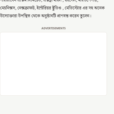
শাহজাবেন এক্সিম লিমিটেড, এক্সট্রা মাইল , হুইসেল, মাইন্ডশেপার,
মেচনিক্সস, নেক্সক্রাফট, ইন্টেরিয়র ষ্টুডিও , মেডিস্টোর এর সহ অনেক
উদ্যোক্তারা উপস্থিত থেকে অনুষ্ঠানটি প্রাণবন্ত করেন তুলেন।
ADVERTISEMENTS