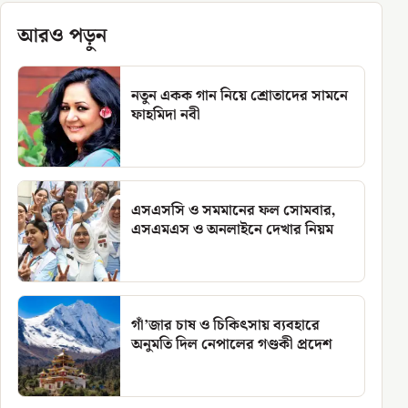
আরও পড়ুন
নতুন একক গান নিয়ে শ্রোতাদের সামনে
ফাহমিদা নবী
এসএসসি ও সমমানের ফল সোমবার,
এসএমএস ও অনলাইনে দেখার নিয়ম
গাঁ’জার চাষ ও চিকিৎসায় ব্যবহারে
অনুমতি দিল নেপালের গণ্ডকী প্রদেশ