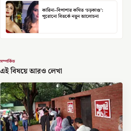
কারিনা–বিপাশার কথিত ‘চড়কাণ্ড’:
পুরোনো বিতর্কে নতুন আলোচনা
সম্পর্কিত
এই বিষয়ে আরও লেখা