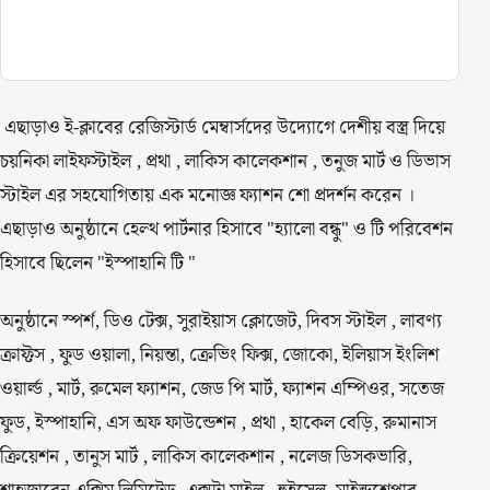
এছাড়াও ই-ক্লাবের রেজিস্টার্ড মেম্বার্সদের উদ্যোগে দেশীয় বস্ত্র দিয়ে
চয়নিকা লাইফস্টাইল , প্রথা , লাকিস কালেকশান , তনুজ মার্ট ও ডিভাস
স্টাইল এর সহযোগিতায় এক মনোজ্ঞ ফ্যাশন শো প্রদর্শন করেন ।
এছাড়াও অনুষ্ঠানে হেল্থ পার্টনার হিসাবে "হ্যালো বন্ধু" ও টি পরিবেশন
হিসাবে ছিলেন "ইস্পাহানি টি "
অনুষ্ঠানে স্পর্শ, ডিও টেক্স, সুরাইয়াস ক্লোজেট, দিবস স্টাইল , লাবণ্য
ক্রাফ্টস , ফুড ওয়ালা, নিয়ন্তা, ক্রেভিং ফিক্স, জোকো, ইলিয়াস ইংলিশ
ওয়ার্ল্ড , মার্ট, রুমেল ফ্যাশন, জেড পি মার্ট, ফ্যাশন এম্পিওর, সতেজ
ফুড, ইস্পাহানি, এস অফ ফাউন্ডেশন , প্রথা , হাকেল বেড়ি, রুমানাস
ক্রিয়েশন , তানুস মার্ট , লাকিস কালেকশান , নলেজ ডিসকভারি,