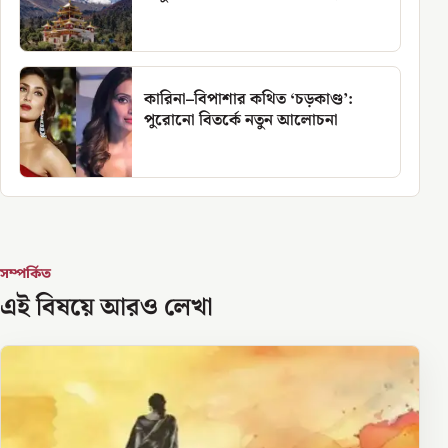
কারিনা–বিপাশার কথিত ‘চড়কাণ্ড’:
পুরোনো বিতর্কে নতুন আলোচনা
সম্পর্কিত
এই বিষয়ে আরও লেখা