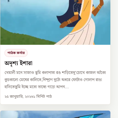
পাঠক কর্নার
অদৃশ্য ইশারা
খেয়ালী মনে সাজাও তুমি কলাপাতা রঙ শাড়িতেদু’চোখে কাজল আঁকো
কুচকালো মেঘের কালিতে,নিষ্প্রাণ দুটো অধরে ফোটাও গোলাপ রাঙা
হাসিতেতুমি ইচ্ছে মতো ভাঙ্গো গড়ো আপন...
২৫ জানুয়ারি, ২০২৬
১
মিনিট পাঠ