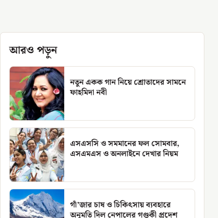
আরও পড়ুন
নতুন একক গান নিয়ে শ্রোতাদের সামনে
ফাহমিদা নবী
এসএসসি ও সমমানের ফল সোমবার,
এসএমএস ও অনলাইনে দেখার নিয়ম
গাঁ’জার চাষ ও চিকিৎসায় ব্যবহারে
অনুমতি দিল নেপালের গণ্ডকী প্রদেশ