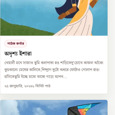
পাঠক কর্নার
অদৃশ্য ইশারা
খেয়ালী মনে সাজাও তুমি কলাপাতা রঙ শাড়িতেদু’চোখে কাজল আঁকো
কুচকালো মেঘের কালিতে,নিষ্প্রাণ দুটো অধরে ফোটাও গোলাপ রাঙা
হাসিতেতুমি ইচ্ছে মতো ভাঙ্গো গড়ো আপন...
২৫ জানুয়ারি, ২০২৬
১
মিনিট পাঠ