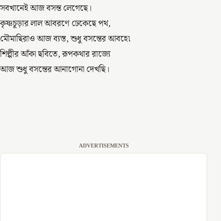
সবখানেই আজ বসন্ত লেগেছে।
কৃষ্ণচূড়ার লাল আবরণে ঢেকেছে পথ,
মৌমাছিরাও আজ ব্যস্ত, শুধু বসন্তের আবহে৷
শিল্পীর আঁকা ছবিতে, রূপকথার রাজ্যে
আজ শুধু বসন্তের আনাগোনা দেখছি।
ADVERTISEMENTS