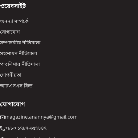
ওয়েবসাইট
অনন্যা সম্পর্কে
যোগাযোগ
সম্পাদকীয় নীতিমালা
সংশোধন নীতিমালা
পাবলিশার নীতিমালা
গোপনীয়তা
আরএসএস ফিড
যোগাযোগ
magazine.anannya@gmail.com
+৮৮০ ১৭৮৭-৬৫৬৮৪৭