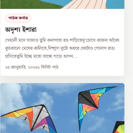
পাঠক কর্নার
অদৃশ্য ইশারা
খেয়ালী মনে সাজাও তুমি কলাপাতা রঙ শাড়িতেদু’চোখে কাজল আঁকো
কুচকালো মেঘের কালিতে,নিষ্প্রাণ দুটো অধরে ফোটাও গোলাপ রাঙা
হাসিতেতুমি ইচ্ছে মতো ভাঙ্গো গড়ো আপন...
২৫ জানুয়ারি, ২০২৬
১
মিনিট পাঠ