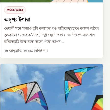
পাঠক কর্নার
অদৃশ্য ইশারা
খেয়ালী মনে সাজাও তুমি কলাপাতা রঙ শাড়িতেদু’চোখে কাজল আঁকো
কুচকালো মেঘের কালিতে,নিষ্প্রাণ দুটো অধরে ফোটাও গোলাপ রাঙা
হাসিতেতুমি ইচ্ছে মতো ভাঙ্গো গড়ো আপন...
২৫ জানুয়ারি, ২০২৬
১
মিনিট পাঠ