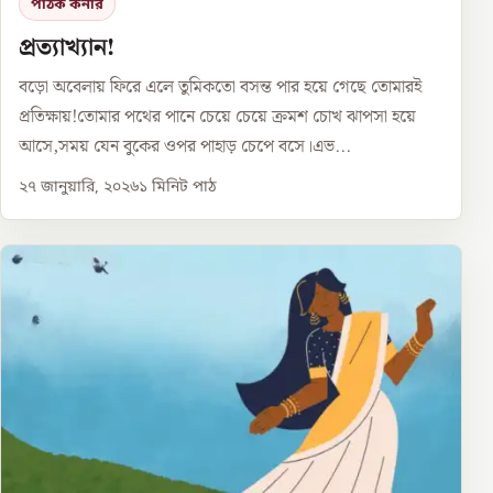
পাঠক কর্নার
প্রত্যাখ্যান!
বড়ো অবেলায় ফিরে এলে তুমিকতো বসন্ত পার হয়ে গেছে তোমারই
প্রতিক্ষায়!তোমার পথের পানে চেয়ে চেয়ে ক্রমশ চোখ ঝাপসা হয়ে
আসে,সময় যেন বুকের ওপর পাহাড় চেপে বসে।এভ...
২৭ জানুয়ারি, ২০২৬
১
মিনিট পাঠ