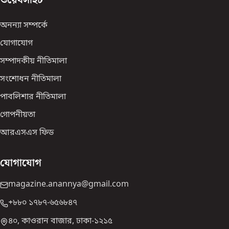
ওয়েবসাইট
অনন্যা সম্পর্কে
যোগাযোগ
সম্পাদকীয় নীতিমালা
সংশোধন নীতিমালা
পাবলিশার নীতিমালা
গোপনীয়তা
আরএসএস ফিড
যোগাযোগ
magazine.anannya@gmail.com
+৮৮০ ১৭৮৭-৬৫৬৮৪৭
৪০, কাওরান বাজার, ঢাকা-১২১৫