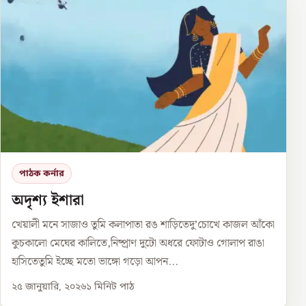
পাঠক কর্নার
অদৃশ্য ইশারা
খেয়ালী মনে সাজাও তুমি কলাপাতা রঙ শাড়িতেদু’চোখে কাজল আঁকো
কুচকালো মেঘের কালিতে,নিষ্প্রাণ দুটো অধরে ফোটাও গোলাপ রাঙা
হাসিতেতুমি ইচ্ছে মতো ভাঙ্গো গড়ো আপন...
২৫ জানুয়ারি, ২০২৬
১
মিনিট পাঠ