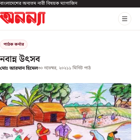
বাংলাদেশের অন্যতম নারী বিষয়ক ম্যাগাজিন
পাঠক কর্নার
নবান্ন উৎসব
মোঃ আরমান হিমেল
৩০ নভেম্বর, ২০২১
১
মিনিট পাঠ