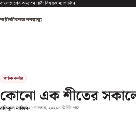
বাংলাদেশের অন্যতম নারী বিষয়ক ম্যাগাজিন
নারী
জীবনযাপন
স্বাস্থ্য
পাঠক কর্নার
কোনো এক শীতের সকাল
রফিকুল নাজিম
২৫ নভেম্বর, ২০২১
১
মিনিট পাঠ