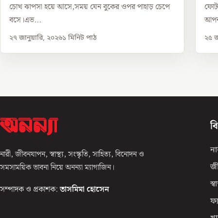
চোখ ঝাপসা হয়ে আসে,সময় যেন বুকের ওপর পাহাড় চেপে
ফোটা
বসে।এভ...
আপন
২৭ জানুয়ারি, ২০২৬
১
মিনিট পাঠ
২৫ জ
ব
না
নারী, জীবনযাপন, স্বাস্থ্য, সংস্কৃতি, সাহিত্য, বিনোদন ও
সমসাময়িক ভাবনা নিয়ে অনন্যা ম্যাগাজিন।
জ
স্বাস
সম্পাদক ও প্রকাশক:
তাসমিমা হোসেন
ফ্