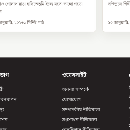
ও গোলাপ রাঙা হাসিতেতুমি ইচ্ছে মতো ভাঙ্গো গড়ো
বাউন্ডুলে গিন
...
ানুয়ারি, ২০২৬
১
মিনিট পাঠ
১০ জানুয়ারি
িভাগ
ওয়েবসাইট
রী
অনন্যা সম্পর্কে
ীবনযাপন
যোগাযোগ
্থ্য
সম্পাদকীয় নীতিমালা
যাশন
সংশোধন নীতিমালা