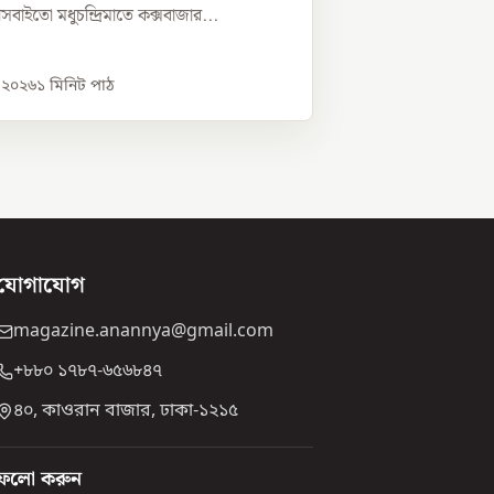
্নীসবাইতো মধুচন্দ্রিমাতে কক্সবাজার...
, ২০২৬
১
মিনিট পাঠ
যোগাযোগ
magazine.anannya@gmail.com
+৮৮০ ১৭৮৭-৬৫৬৮৪৭
৪০, কাওরান বাজার, ঢাকা-১২১৫
ফলো করুন