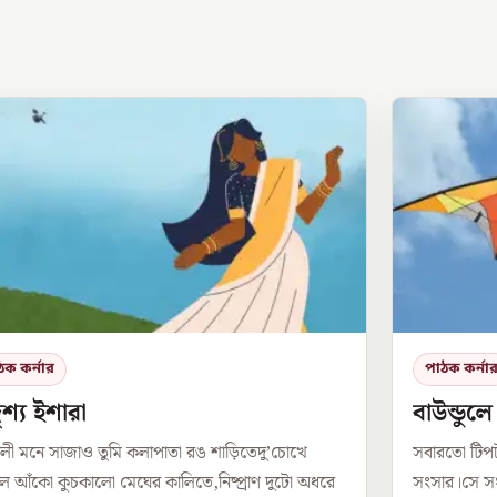
ঠক কর্নার
পাঠক কর্না
শ্য ইশারা
বাউন্ডুল
লী মনে সাজাও তুমি কলাপাতা রঙ শাড়িতেদু’চোখে
সবারতো টিপ
 আঁকো কুচকালো মেঘের কালিতে,নিষ্প্রাণ দুটো অধরে
সংসার।সে সং