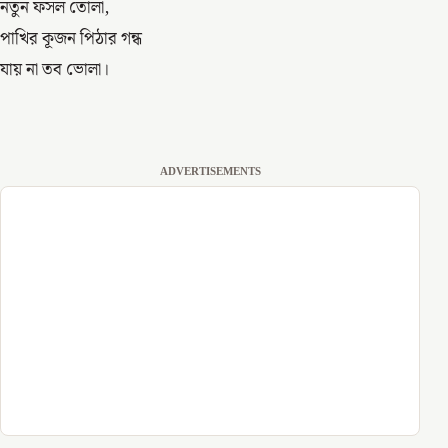
নতুন ফসল তোলা,
পাখির কূজন পিঠার গন্ধ
যায় না তব ভোলা।
ADVERTISEMENTS