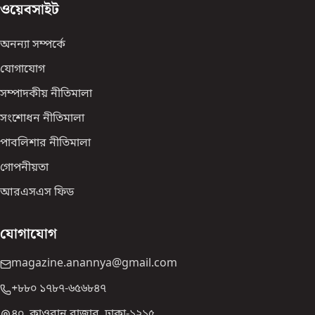
ওয়েবসাইট
অনন্যা সম্পর্কে
যোগাযোগ
সম্পাদকীয় নীতিমালা
সংশোধন নীতিমালা
পাবলিশার নীতিমালা
গোপনীয়তা
আরএসএস ফিড
যোগাযোগ
magazine.anannya@gmail.com
+৮৮০ ১৭৮৭-৬৫৬৮৪৭
৪০, কাওরান বাজার, ঢাকা-১২১৫