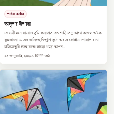
পাঠক কর্নার
অদৃশ্য ইশারা
খেয়ালী মনে সাজাও তুমি কলাপাতা রঙ শাড়িতেদু’চোখে কাজল আঁকো
কুচকালো মেঘের কালিতে,নিষ্প্রাণ দুটো অধরে ফোটাও গোলাপ রাঙা
হাসিতেতুমি ইচ্ছে মতো ভাঙ্গো গড়ো আপন...
২৫ জানুয়ারি, ২০২৬
১
মিনিট পাঠ