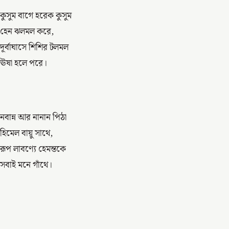
কুসুম বাগে হরেক কুসুম
হেন ঝলমল করে,
দূর্বাঘাসে শিশির টলমল
ঊষা হলে পরে।
নবান্ন আর নানান পিঠা
হিমেল বায়ু সাথে,
রূপ লাবণ্যে হেমন্তকে
সবাই মনে গাঁথে।