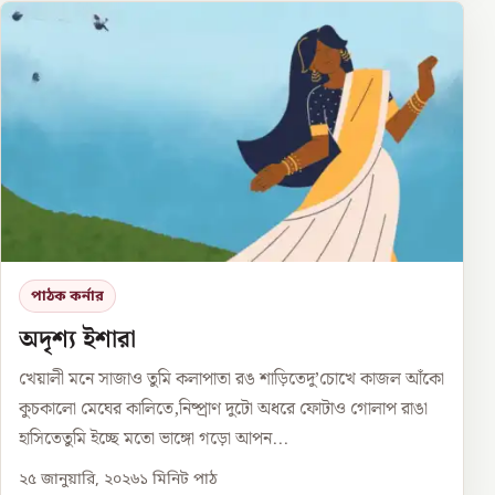
পাঠক কর্নার
অদৃশ্য ইশারা
খেয়ালী মনে সাজাও তুমি কলাপাতা রঙ শাড়িতেদু’চোখে কাজল আঁকো
কুচকালো মেঘের কালিতে,নিষ্প্রাণ দুটো অধরে ফোটাও গোলাপ রাঙা
হাসিতেতুমি ইচ্ছে মতো ভাঙ্গো গড়ো আপন...
২৫ জানুয়ারি, ২০২৬
১
মিনিট পাঠ