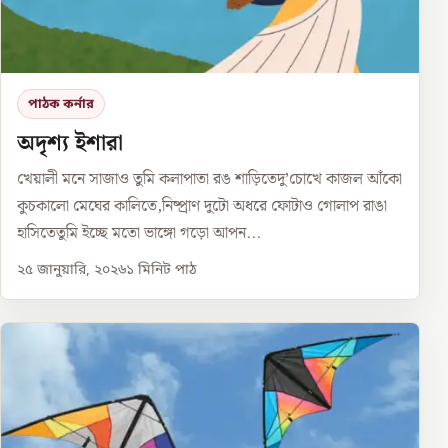
পাঠক কর্নার
অদৃশ্য ইশারা
খেয়ালী মনে সাজাও তুমি কলাপাতা রঙ শাড়িতেদু’চোখে কাজল আঁকো
কুচকালো মেঘের কালিতে,নিষ্প্রাণ দুটো অধরে ফোটাও গোলাপ রাঙা
হাসিতেতুমি ইচ্ছে মতো ভাঙ্গো গড়ো আপন...
২৫ জানুয়ারি, ২০২৬
১
মিনিট পাঠ