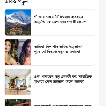
আরও পড়ুন
গাঁ’জার চাষ ও চিকিৎসায় ব্যবহারে
অনুমতি দিল নেপালের গণ্ডকী প্রদেশ
কারিনা–বিপাশার কথিত ‘চড়কাণ্ড’:
পুরোনো বিতর্কে নতুন আলোচনা
একা থাকছেন, তবু একাকী নন! সামাজিক
মাধ্যমে কেন ভাইরাল ‘সলো লাইফ’