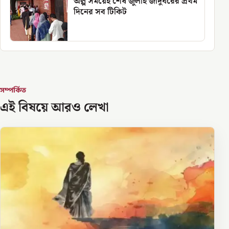
অল্প সময়েই শেষ জুলাই জাদুঘরের প্রথম
দিনের সব টিকিট
সম্পর্কিত
এই বিষয়ে আরও লেখা