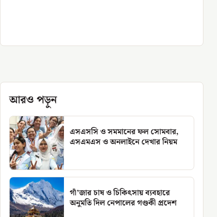
আরও পড়ুন
এসএসসি ও সমমানের ফল সোমবার,
এসএমএস ও অনলাইনে দেখার নিয়ম
গাঁ’জার চাষ ও চিকিৎসায় ব্যবহারে
অনুমতি দিল নেপালের গণ্ডকী প্রদেশ