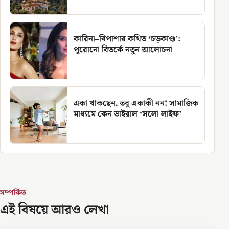
কারিনা–বিপাশার কথিত ‘চড়কাণ্ড’:
পুরোনো বিতর্কে নতুন আলোচনা
একা থাকছেন, তবু একাকী নন! সামাজিক
মাধ্যমে কেন ভাইরাল ‘সলো লাইফ’
সম্পর্কিত
এই বিষয়ে আরও লেখা