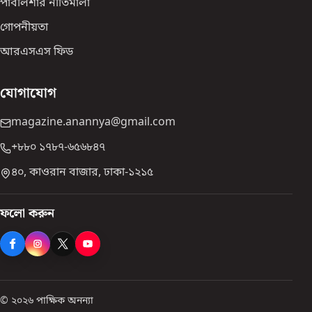
পাবলিশার নীতিমালা
গোপনীয়তা
আরএসএস ফিড
যোগাযোগ
magazine.anannya@gmail.com
+৮৮০ ১৭৮৭-৬৫৬৮৪৭
৪০, কাওরান বাজার, ঢাকা-১২১৫
ফলো করুন
© ২০২৬ পাক্ষিক অনন্যা