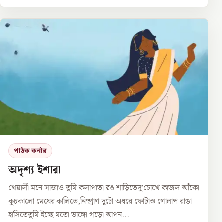
পাঠক কর্নার
অদৃশ্য ইশারা
খেয়ালী মনে সাজাও তুমি কলাপাতা রঙ শাড়িতেদু’চোখে কাজল আঁকো
কুচকালো মেঘের কালিতে,নিষ্প্রাণ দুটো অধরে ফোটাও গোলাপ রাঙা
হাসিতেতুমি ইচ্ছে মতো ভাঙ্গো গড়ো আপন...