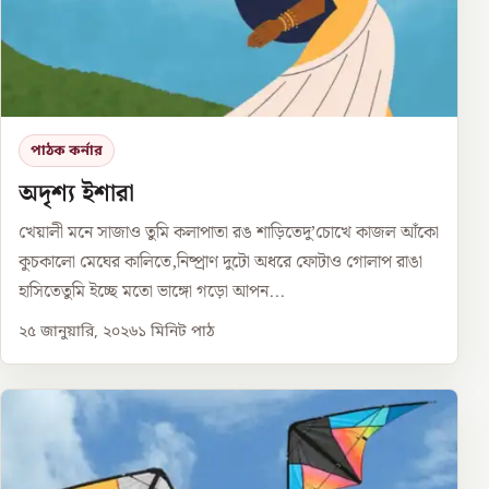
পাঠক কর্নার
অদৃশ্য ইশারা
খেয়ালী মনে সাজাও তুমি কলাপাতা রঙ শাড়িতেদু’চোখে কাজল আঁকো
কুচকালো মেঘের কালিতে,নিষ্প্রাণ দুটো অধরে ফোটাও গোলাপ রাঙা
হাসিতেতুমি ইচ্ছে মতো ভাঙ্গো গড়ো আপন...
২৫ জানুয়ারি, ২০২৬
১
মিনিট পাঠ