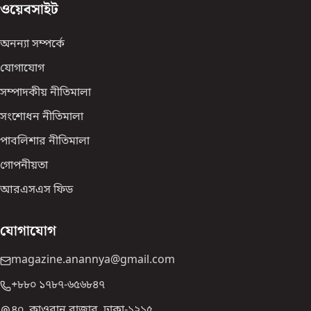
ওয়েবসাইট
অনন্যা সম্পর্কে
যোগাযোগ
সম্পাদকীয় নীতিমালা
সংশোধন নীতিমালা
পাবলিশার নীতিমালা
গোপনীয়তা
আরএসএস ফিড
যোগাযোগ
magazine.anannya@gmail.com
+৮৮০ ১৭৮৭-৬৫৬৮৪৭
৪০, কাওরান বাজার, ঢাকা-১২১৫