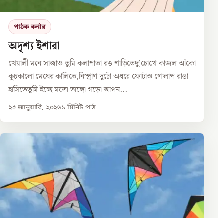
পাঠক কর্নার
অদৃশ্য ইশারা
খেয়ালী মনে সাজাও তুমি কলাপাতা রঙ শাড়িতেদু’চোখে কাজল আঁকো
কুচকালো মেঘের কালিতে,নিষ্প্রাণ দুটো অধরে ফোটাও গোলাপ রাঙা
হাসিতেতুমি ইচ্ছে মতো ভাঙ্গো গড়ো আপন...
২৫ জানুয়ারি, ২০২৬
১
মিনিট পাঠ