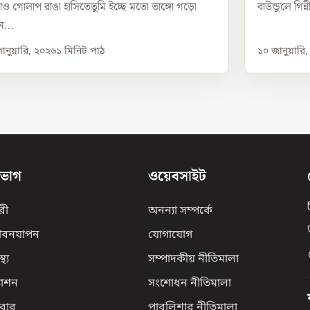
ও গোলাপ রাঙা হাসিতেতুমি ইচ্ছে মতো ভাঙ্গো গড়ো
বাউন্ডুলে গিন
...
ানুয়ারি, ২০২৬
১
মিনিট পাঠ
১০ জানুয়ারি
িভাগ
ওয়েবসাইট
রী
অনন্যা সম্পর্কে
ীবনযাপন
যোগাযোগ
্থ্য
সম্পাদকীয় নীতিমালা
যাশন
সংশোধন নীতিমালা
বার
পাবলিশার নীতিমালা