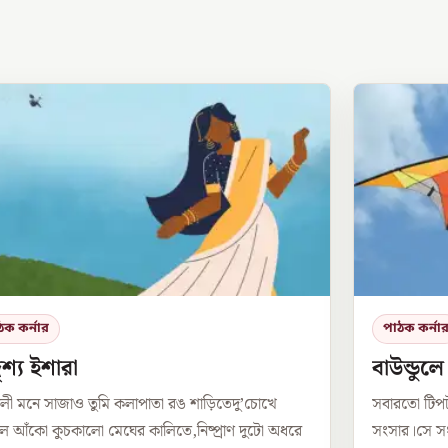
ঠক কর্নার
পাঠক কর্না
শ্য ইশারা
বাউন্ডুল
লী মনে সাজাও তুমি কলাপাতা রঙ শাড়িতেদু’চোখে
সবারতো টিপ
 আঁকো কুচকালো মেঘের কালিতে,নিষ্প্রাণ দুটো অধরে
সংসার।সে সং