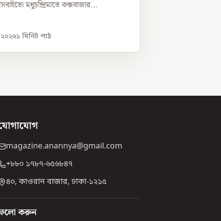
্নীসবাইতো মধুচন্দ্রিমাতে কক্সবাজার...
, ২০২৬
১
মিনিট পাঠ
যোগাযোগ
magazine.anannya@gmail.com
+৮৮০ ১৭৮৭-৬৫৬৮৪৭
৪০, কাওরান বাজার, ঢাকা-১২১৫
ফলো করুন