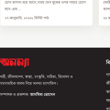
চোখ ঝাপসা হয়ে আসে,সময় যেন বুকের ওপর পাহাড় চেপে
ফোটা
বসে।এভ...
আপন
২৭ জানুয়ারি, ২০২৬
১
মিনিট পাঠ
২৫ জ
ব
না
নারী, জীবনযাপন, স্বাস্থ্য, সংস্কৃতি, সাহিত্য, বিনোদন ও
সমসাময়িক ভাবনা নিয়ে অনন্যা ম্যাগাজিন।
জ
স্বাস
সম্পাদক ও প্রকাশক:
তাসমিমা হোসেন
ফ্
খা