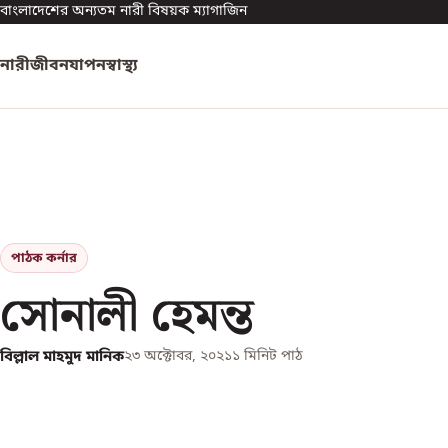
বাংলাদেশের অন্যতম নারী বিষয়ক ম্যাগাজিন
নারী
জীবনযাপন
স্বাস্থ্য
পাঠক কর্নার
সোনালী হেমন্ত
বিল্লাল মাহমুদ মানিক
২৩ অক্টোবর, ২০২১
১
মিনিট পাঠ