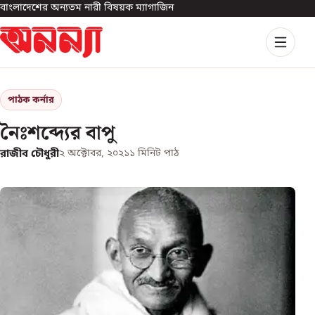
বাংলাদেশের অন্যতম নারী বিষয়ক ম্যাগাজিন
পাঠক কর্নার
নৈঃশব্দ্যের বাপু
রাজীব চৌধুরী
২ অক্টোবর, ২০২১
১
মিনিট পাঠ