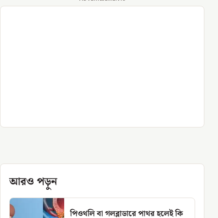
আরও পড়ুন
পিওথলি বা গলব্লাডারে পাথর হলেই কি