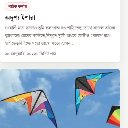
পাঠক কর্নার
অদৃশ্য ইশারা
খেয়ালী মনে সাজাও তুমি কলাপাতা রঙ শাড়িতেদু’চোখে কাজল আঁকো
কুচকালো মেঘের কালিতে,নিষ্প্রাণ দুটো অধরে ফোটাও গোলাপ রাঙা
হাসিতেতুমি ইচ্ছে মতো ভাঙ্গো গড়ো আপন...
২৫ জানুয়ারি, ২০২৬
১
মিনিট পাঠ