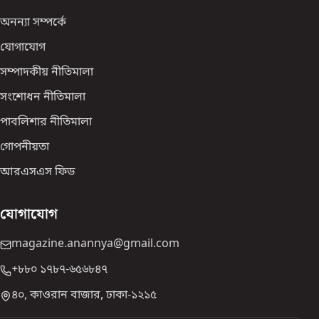
অনন্যা সম্পর্কে
যোগাযোগ
সম্পাদকীয় নীতিমালা
সংশোধন নীতিমালা
পাবলিশার নীতিমালা
গোপনীয়তা
আরএসএস ফিড
যোগাযোগ
magazine.anannya@gmail.com
+৮৮০ ১৭৮৭-৬৫৬৮৪৭
৪০, কাওরান বাজার, ঢাকা-১২১৫