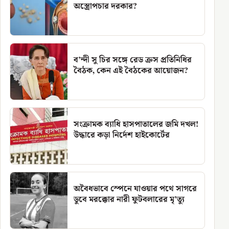
অস্ত্রোপচার দরকার?
ব’ন্দী সু চির সঙ্গে রেড ক্রস প্রতিনিধির
বৈঠক, কেন এই বৈঠকের আয়োজন?
সংক্রামক ব্যাধি হাসপাতালের জমি দখল!
উদ্ধারে কড়া নির্দেশ হাইকোর্টের
অবৈধভাবে স্পেনে যাওয়ার পথে সাগরে
ডুবে মরক্কোর নারী ফুটবলারের মৃ’ত্যু