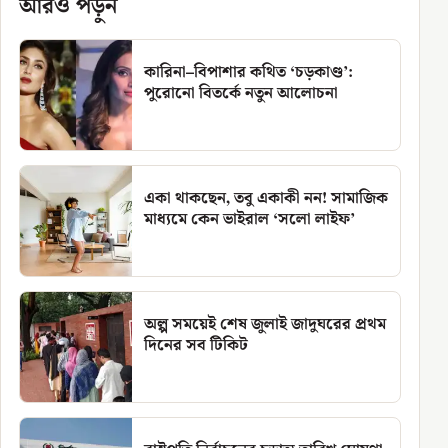
আরও পড়ুন
কারিনা–বিপাশার কথিত ‘চড়কাণ্ড’:
পুরোনো বিতর্কে নতুন আলোচনা
একা থাকছেন, তবু একাকী নন! সামাজিক
মাধ্যমে কেন ভাইরাল ‘সলো লাইফ’
অল্প সময়েই শেষ জুলাই জাদুঘরের প্রথম
দিনের সব টিকিট