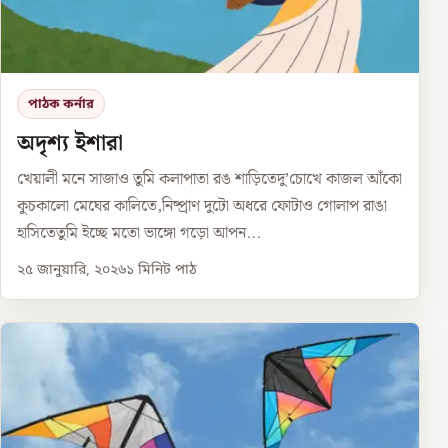
পাঠক কর্নার
অদৃশ্য ইশারা
খেয়ালী মনে সাজাও তুমি কলাপাতা রঙ শাড়িতেদু’চোখে কাজল আঁকো
কুচকালো মেঘের কালিতে,নিষ্প্রাণ দুটো অধরে ফোটাও গোলাপ রাঙা
হাসিতেতুমি ইচ্ছে মতো ভাঙ্গো গড়ো আপন...
২৫ জানুয়ারি, ২০২৬
১
মিনিট পাঠ