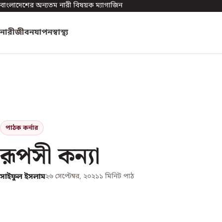
বাংলাদেশের অন্যতম নারী বিষয়ক ম্যাগাজিন
নারী
জীবনযাপন
স্বাস্থ্য
পাঠক কর্নার
রূপসী কন্যা
সাইফুল ইসলাম
২৬ সেপ্টেম্বর, ২০২১
১
মিনিট পাঠ