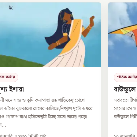
ঠক কর্নার
পাঠক কর্না
শ্য ইশারা
বাউন্ডুল
লী মনে সাজাও তুমি কলাপাতা রঙ শাড়িতেদু’চোখে
সবারতো টিপ
 আঁকো কুচকালো মেঘের কালিতে,নিষ্প্রাণ দুটো অধরে
সংসার।সে সং
ও গোলাপ রাঙা হাসিতেতুমি ইচ্ছে মতো ভাঙ্গো গড়ো
বাউন্ডুলে গিন
...
ানুয়ারি, ২০২৬
১
মিনিট পাঠ
১০ জানুয়ারি