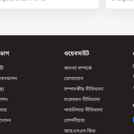
িভাগ
ওয়েবসাইট
রী
অনন্যা সম্পর্কে
ীবনযাপন
যোগাযোগ
্থ্য
সম্পাদকীয় নীতিমালা
যাশন
সংশোধন নীতিমালা
বার
পাবলিশার নীতিমালা
িনোদন
গোপনীয়তা
আরএসএস ফিড