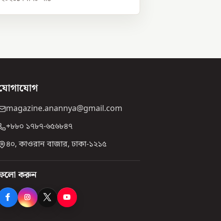
যোগাযোগ
magazine.anannya@gmail.com
+৮৮০ ১৭৮৭-৬৫৬৮৪৭
৪০, কাওরান বাজার, ঢাকা-১২১৫
ফলো করুন