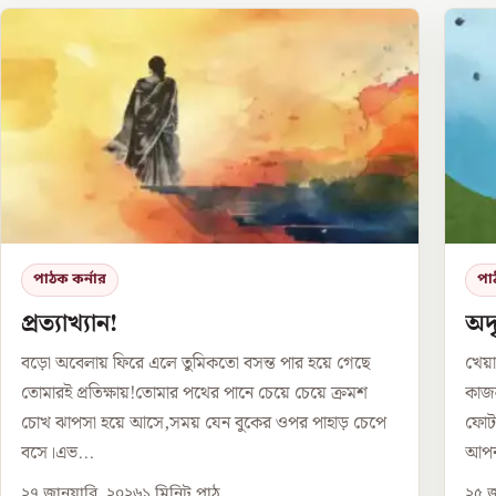
পাঠক কর্নার
পা
প্রত্যাখ্যান!
অদৃ
বড়ো অবেলায় ফিরে এলে তুমিকতো বসন্ত পার হয়ে গেছে
খেয়া
তোমারই প্রতিক্ষায়!তোমার পথের পানে চেয়ে চেয়ে ক্রমশ
কাজল
চোখ ঝাপসা হয়ে আসে,সময় যেন বুকের ওপর পাহাড় চেপে
ফোটা
বসে।এভ...
আপন
২৭ জানুয়ারি, ২০২৬
১
মিনিট পাঠ
২৫ জ