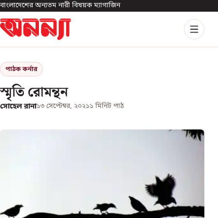
বাংলাদেশের অন্যতম নারী বিষয়ক ম্যাগাজিন
পাঠক কর্নার
স্মৃতি রোমন্থন
সোহেল রানা
১৩ সেপ্টেম্বর, ২০২১
১
মিনিট পাঠ