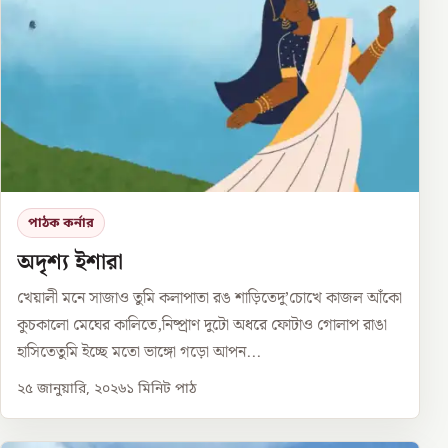
পাঠক কর্নার
অদৃশ্য ইশারা
খেয়ালী মনে সাজাও তুমি কলাপাতা রঙ শাড়িতেদু’চোখে কাজল আঁকো
কুচকালো মেঘের কালিতে,নিষ্প্রাণ দুটো অধরে ফোটাও গোলাপ রাঙা
হাসিতেতুমি ইচ্ছে মতো ভাঙ্গো গড়ো আপন...
২৫ জানুয়ারি, ২০২৬
১
মিনিট পাঠ