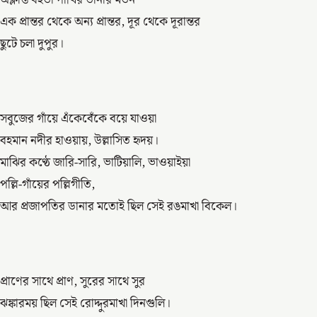
অক্লান্ত বহতা পাখির ডানার মতন
এক প্রান্তর থেকে অন্য প্রান্তর, দূর থেকে দূরান্তর
ছুটে চলা দুপুর।
সবুজের গাঁয়ে এঁকেবেঁকে বয়ে যাওয়া
বহমান নদীর হাওয়ায়, উল্লাসিত হৃদয়।
মাঝির কণ্ঠে জারি-সারি, ভাটিয়ালি, ভাওয়াইয়া
পল্লি-গাঁয়ের পল্লিগীতি,
আর প্রজাপতির ডানার মতোই ছিল সেই রঙমাখা বিকেল।
প্রাণের সাথে প্রাণ, সুরের সাথে সুর
ঝঙ্কারময় ছিল সেই রোদ্দুরমাখা দিনগুলি।