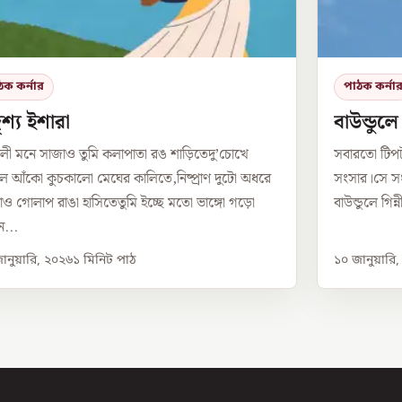
ঠক কর্নার
পাঠক কর্না
শ্য ইশারা
বাউন্ডুল
লী মনে সাজাও তুমি কলাপাতা রঙ শাড়িতেদু’চোখে
সবারতো টিপ
 আঁকো কুচকালো মেঘের কালিতে,নিষ্প্রাণ দুটো অধরে
সংসার।সে সং
ও গোলাপ রাঙা হাসিতেতুমি ইচ্ছে মতো ভাঙ্গো গড়ো
বাউন্ডুলে গিন
...
ানুয়ারি, ২০২৬
১
মিনিট পাঠ
১০ জানুয়ারি