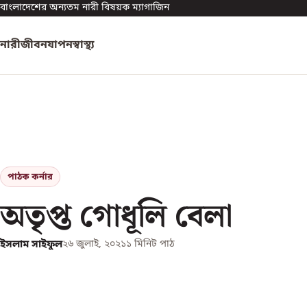
বাংলাদেশের অন্যতম নারী বিষয়ক ম্যাগাজিন
নারী
জীবনযাপন
স্বাস্থ্য
পাঠক কর্নার
অতৃপ্ত গোধূলি বেলা
ইসলাম সাইফুল
২৬ জুলাই, ২০২১
১
মিনিট পাঠ