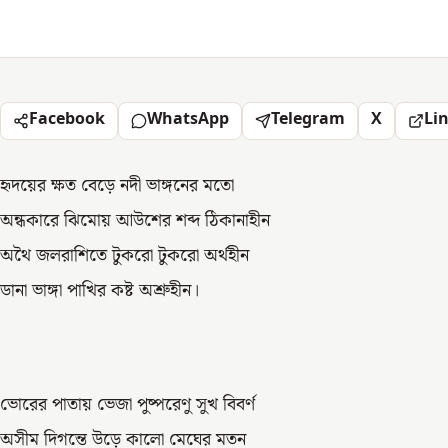
Facebook
WhatsApp
Telegram
X
Li
হৃদয়ের ক্ষত বেড়ে নদী ভাঙ্গনের মতো
অন্ধকারে ঝিমোয় আউশের শব্দ ঠিকানাহীন
অথৈ জলরাশিতে টুকরো টুকরো অর্থহীন
ডানা ভাঙ্গা পাখির কষ্ট অশ্রুহীন।
ভোরের পাতায় ভেজা পুষ্পরেণু সুখ বিবর্ণ
অসীম দিগন্তে উড়ে কালো মেঘের মতন