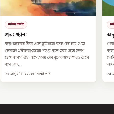
পাঠক কর্নার
পা
প্রত্যাখ্যান!
অদৃ
বড়ো অবেলায় ফিরে এলে তুমিকতো বসন্ত পার হয়ে গেছে
খেয়া
তোমারই প্রতিক্ষায়!তোমার পথের পানে চেয়ে চেয়ে ক্রমশ
কাজল
চোখ ঝাপসা হয়ে আসে,সময় যেন বুকের ওপর পাহাড় চেপে
ফোটা
বসে।এভ...
আপন
২৭ জানুয়ারি, ২০২৬
১
মিনিট পাঠ
২৫ জ