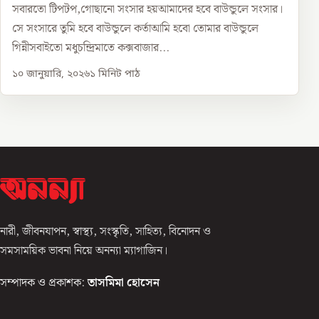
সবারতো টিপটপ,গোছানো সংসার হয়আমাদের হবে বাউন্ডুলে সংসার।
সে সংসারে তুমি হবে বাউন্ডুলে কর্তাআমি হবো তোমার বাউন্ডুলে
গিন্নীসবাইতো মধুচন্দ্রিমাতে কক্সবাজার...
১০ জানুয়ারি, ২০২৬
১
মিনিট পাঠ
নারী, জীবনযাপন, স্বাস্থ্য, সংস্কৃতি, সাহিত্য, বিনোদন ও
সমসাময়িক ভাবনা নিয়ে অনন্যা ম্যাগাজিন।
সম্পাদক ও প্রকাশক:
তাসমিমা হোসেন