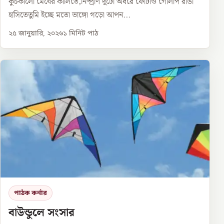
কুচকালো মেঘের কালিতে,নিষ্প্রাণ দুটো অধরে ফোটাও গোলাপ রাঙা
হাসিতেতুমি ইচ্ছে মতো ভাঙ্গো গড়ো আপন...
২৫ জানুয়ারি, ২০২৬
১
মিনিট পাঠ
পাঠক কর্নার
বাউন্ডুলে সংসার