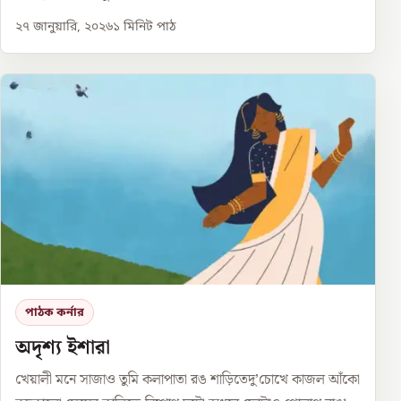
২৭ জানুয়ারি, ২০২৬
১
মিনিট পাঠ
পাঠক কর্নার
অদৃশ্য ইশারা
খেয়ালী মনে সাজাও তুমি কলাপাতা রঙ শাড়িতেদু’চোখে কাজল আঁকো