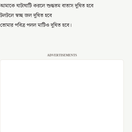
আমাকে ঘাটাঘাটি করলে শুদ্ধতম বাতাস দূষিত হবে
টলটলে স্বচ্ছ জল দূষিত হবে
তোমার পবিত্র পলল মাটিও দূষিত হবে।
ADVERTISEMENTS