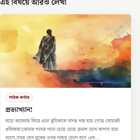
এই বিষয়ে আরও লেখা
পাঠক কর্নার
প্রত্যাখ্যান!
বড়ো অবেলায় ফিরে এলে তুমিকতো বসন্ত পার হয়ে গেছে তোমারই
প্রতিক্ষায়!তোমার পথের পানে চেয়ে চেয়ে ক্রমশ চোখ ঝাপসা হয়ে
আসে,সময় যেন বুকের ওপর পাহাড় চেপে বসে।এভ...