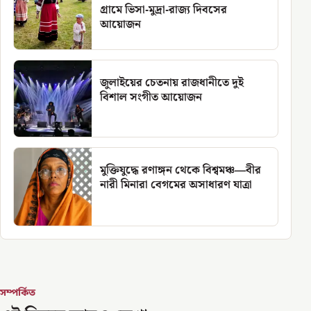
গ্রামে ভিসা-মুদ্রা-রাজ্য দিবসের
আয়োজন
জুলাইয়ের চেতনায় রাজধানীতে দুই
বিশাল সংগীত আয়োজন
মুক্তিযুদ্ধে রণাঙ্গন থেকে বিশ্বমঞ্চ—বীর
নারী মিনারা বেগমের অসাধারণ যাত্রা
সম্পর্কিত