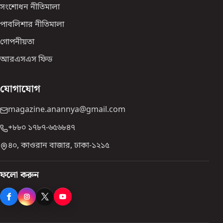
সংশোধন নীতিমালা
পাবলিশার নীতিমালা
গোপনীয়তা
আরএসএস ফিড
যোগাযোগ
magazine.anannya@gmail.com
+৮৮০ ১৭৮৭-৬৫৬৮৪৭
৪০, কাওরান বাজার, ঢাকা-১২১৫
ফলো করুন