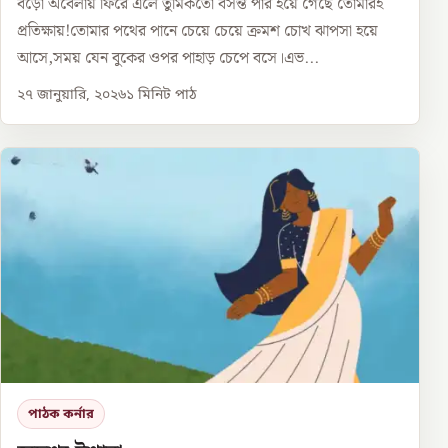
বড়ো অবেলায় ফিরে এলে তুমিকতো বসন্ত পার হয়ে গেছে তোমারই
প্রতিক্ষায়!তোমার পথের পানে চেয়ে চেয়ে ক্রমশ চোখ ঝাপসা হয়ে
আসে,সময় যেন বুকের ওপর পাহাড় চেপে বসে।এভ...
২৭ জানুয়ারি, ২০২৬
১
মিনিট পাঠ
পাঠক কর্নার