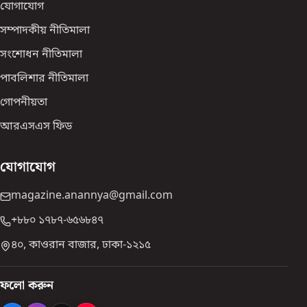
যোগাযোগ
সম্পাদকীয় নীতিমালা
সংশোধন নীতিমালা
পাবলিশার নীতিমালা
গোপনীয়তা
আরএসএস ফিড
যোগাযোগ
magazine.anannya@gmail.com
+৮৮০ ১৭৮৭-৬৫৬৮৪৭
৪০, কাওরান বাজার, ঢাকা-১২১৫
ফলো করুন