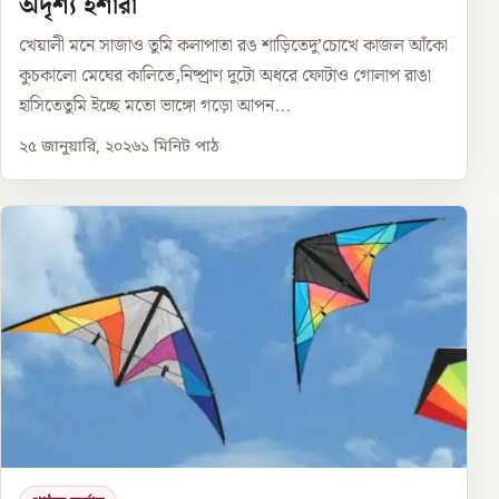
অদৃশ্য ইশারা
খেয়ালী মনে সাজাও তুমি কলাপাতা রঙ শাড়িতেদু’চোখে কাজল আঁকো
কুচকালো মেঘের কালিতে,নিষ্প্রাণ দুটো অধরে ফোটাও গোলাপ রাঙা
হাসিতেতুমি ইচ্ছে মতো ভাঙ্গো গড়ো আপন...
২৫ জানুয়ারি, ২০২৬
১
মিনিট পাঠ