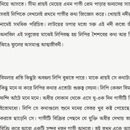
নিয়ে আসতে। সীমা প্রায়ই মেয়ের এমন গাভী প্রেম পাড়ার অন্যদের 
সবাই লিপিকে দেখলেই প্রথমে গাভীর কথা জিজ্ঞেস করে। খোয়াই নদীর 
নামেই সমধিক পরিচিত। লাউয়ের ডগার মতো সরু এই নদী কতো জীব
অনাবিল এই সবুজের মাঝেই লিপিবদ্ধ হয় লিপির শৈশবের কথা আর বি
ঝিঙে ফুলের অসমাপ্ত আত্মজীবনী।
বিমলার প্রতি কিছুটা অবহলা লিপি বুঝতে পারে। মাকে প্রায়ই সে কথ
কিছু মনে না করে লিপির কথার এতোটা গুরুত্ব দেয়না। লিপি কেবল 
ফন্দি আঁটে মনে মনে। অধীর দোকান থেকে এসে দু-এক দিন গাভীটি 
ইতোমধ্যে। লিপি সে কথাগুলো শুনে মনের ভেতর খুব কষ্ট পেয়েছ
করতে ছাড়েনি সে। গাভীটি বিক্রির পেছনে যে যুক্তি অধীর দেখায় 
বিক্রি করে আরো একটি সুন্দর নতুন গাভী আনবো। তুই তখন একে আর