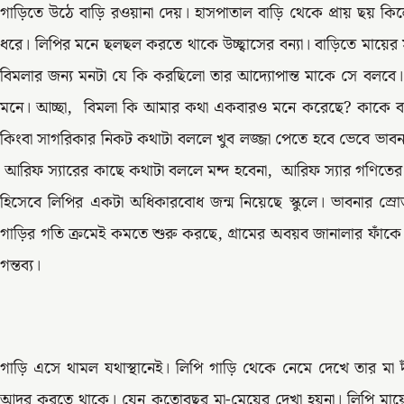
গাড়িতে উঠে বাড়ি রওয়ানা দেয়। হাসপাতাল বাড়ি থেকে প্রায় ছয় 
ধরে। লিপির মনে ছলছল করতে থাকে উচ্ছ্বাসের বন্যা। বাড়িতে মায়ের 
বিমলার জন্য মনটা যে কি করছিলো তার আদ্যোপান্ত মাকে সে বলবে। 
মনে। আচ্ছা, বিমলা কি আমার কথা একবারও মনে করেছে? কাকে বল
কিংবা সাগরিকার নিকট কথাটা বললে খুব লজ্জা পেতে হবে ভেবে ভাবন
আরিফ স্যারের কাছে কথাটা বললে মন্দ হবেনা, আরিফ স্যার গণিতের
হিসেবে লিপির একটা অধিকারবোধ জন্ম নিয়েছে স্কুলে। ভাবনার স্
গাড়ির গতি ক্রমেই কমতে শুরু করছে, গ্রামের অবয়ব জানালার ফাঁকে চ
গন্তব্য।
গাড়ি এসে থামল যথাস্থানেই। লিপি গাড়ি থেকে নেমে দেখে তার মা
আদর করতে থাকে। যেন কতোবছর মা-মেয়ের দেখা হয়না। লিপি মায়ে