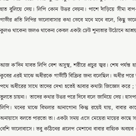
হাত বুলিয়ে দেয়। লিপি কোন উত্তর দেয়না। পাশে দাঁড়িয়ে সীমা বা
গাভীর প্রতি লিপির ভালোবাসার কথা ভেবে মনে মনে বলে, কিছু 
কুলও থাকেনা জলও থাকেনা কেবল একটা ঢেউ শূন্যতার উঠোনে আশ্র
আজ ক'দিন যাবত লিপি বেশ অসুস্থ, শরীরে প্রচুর জ্বর। শেষ পর্যন্ত
কুবের এরই মাঝে অধীরকে গাভীটি বিক্রির জন্য বলেছিল। অধীর পরে
পথে অধীরের সাথে তাদের দেখা হতেই আবার কথাটা জিজ্ঞেস করে
তুলতে চায়না। তাদের কথার উত্তর পরে দিবে বলে জানিয়ে দেয়। হাসপা
লিপি। মনের মাঝে বিমলার আনাগোনা কিন্তু রয়েই যায়, বাবার ক
অনায়াসে বলতে পারতো তা। একটা সময় এসে মেয়েরা মায়ের কাছে সব
বেশি ভালোবাসে। তবু কঠিনের প্রলেপ মেশানো বাবার বাহ্যিক অবয়ব য