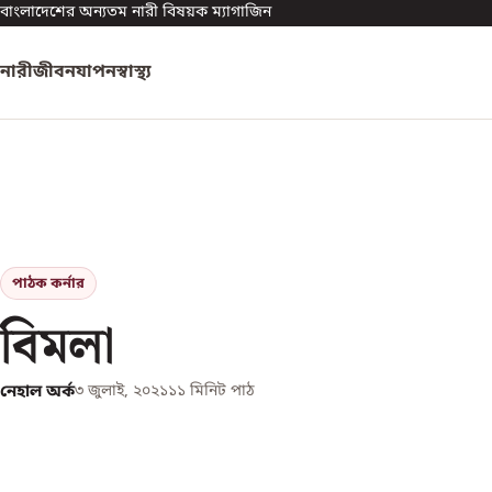
বাংলাদেশের অন্যতম নারী বিষয়ক ম্যাগাজিন
নারী
জীবনযাপন
স্বাস্থ্য
পাঠক কর্নার
বিমলা
নেহাল অর্ক
৩ জুলাই, ২০২১
১১
মিনিট পাঠ