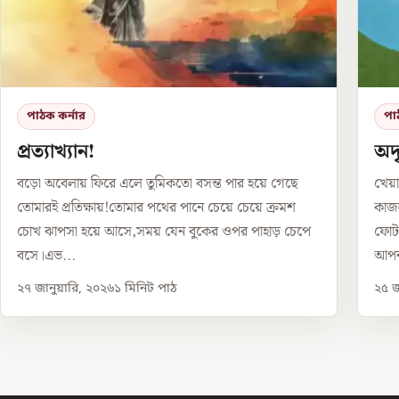
পাঠক কর্নার
পা
প্রত্যাখ্যান!
অদৃ
বড়ো অবেলায় ফিরে এলে তুমিকতো বসন্ত পার হয়ে গেছে
খেয়া
তোমারই প্রতিক্ষায়!তোমার পথের পানে চেয়ে চেয়ে ক্রমশ
কাজল
চোখ ঝাপসা হয়ে আসে,সময় যেন বুকের ওপর পাহাড় চেপে
ফোটা
বসে।এভ...
আপন
২৭ জানুয়ারি, ২০২৬
১
মিনিট পাঠ
২৫ জ