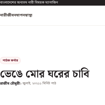
বাংলাদেশের অন্যতম নারী বিষয়ক ম্যাগাজিন
নারী
জীবনযাপন
স্বাস্থ্য
পাঠক কর্নার
ভেঙে মোর ঘরের চাবি
রাজীব চৌধুরী
১ জুলাই, ২০২১
১
মিনিট পাঠ