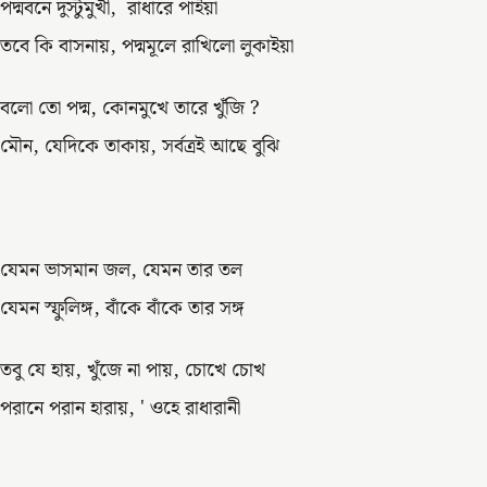
পদ্মবনে দুস্টুমুখী, রাধারে পাইয়া
তবে কি বাসনায়, পদ্মমূলে রাখিলো লুকাইয়া
বলো তো পদ্ম, কোনমুখে তারে খুঁজি ?
মৌন, যেদিকে তাকায়, সর্বত্রই আছে বুঝি
যেমন ভাসমান জল, যেমন তার তল
যেমন স্ফুলিঙ্গ, বাঁকে বাঁকে তার সঙ্গ
তবু যে হায়, খুঁজে না পায়, চোখে চোখ
পরানে পরান হারায়, ' ওহে রাধারানী