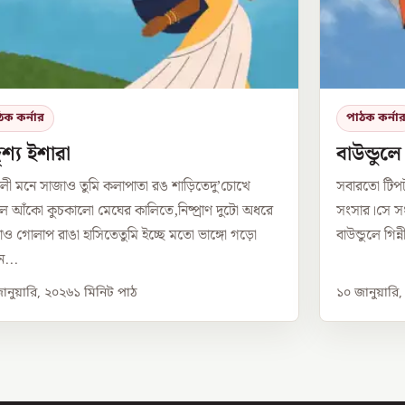
ঠক কর্নার
পাঠক কর্না
শ্য ইশারা
বাউন্ডুল
লী মনে সাজাও তুমি কলাপাতা রঙ শাড়িতেদু’চোখে
সবারতো টিপ
 আঁকো কুচকালো মেঘের কালিতে,নিষ্প্রাণ দুটো অধরে
সংসার।সে সং
ও গোলাপ রাঙা হাসিতেতুমি ইচ্ছে মতো ভাঙ্গো গড়ো
বাউন্ডুলে গিন
...
ানুয়ারি, ২০২৬
১
মিনিট পাঠ
১০ জানুয়ারি