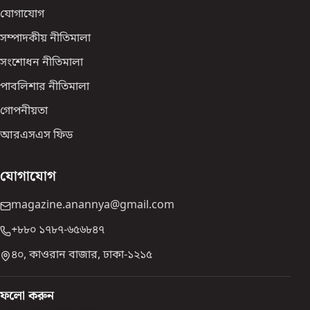
যোগাযোগ
সম্পাদকীয় নীতিমালা
সংশোধন নীতিমালা
পাবলিশার নীতিমালা
গোপনীয়তা
আরএসএস ফিড
যোগাযোগ
magazine.anannya@gmail.com
+৮৮০ ১৭৮৭-৬৫৬৮৪৭
৪০, কাওরান বাজার, ঢাকা-১২১৫
ফলো করুন