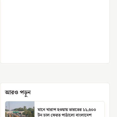
আরও পড়ুন
মানে খারাপ হওয়ায় ভারতের ১১,৫০০
টন চাল ফেরত পাঠালো বাংলাদেশ