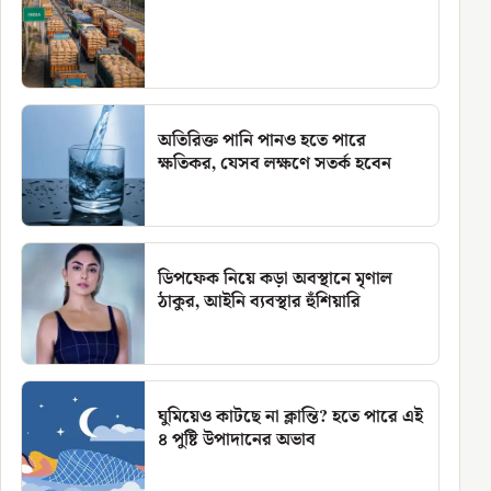
অতিরিক্ত পানি পানও হতে পারে
ক্ষতিকর, যেসব লক্ষণে সতর্ক হবেন
ডিপফেক নিয়ে কড়া অবস্থানে মৃণাল
ঠাকুর, আইনি ব্যবস্থার হুঁশিয়ারি
ঘুমিয়েও কাটছে না ক্লান্তি? হতে পারে এই
৪ পুষ্টি উপাদানের অভাব