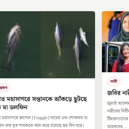
নারী
্লেষণ
জবির নার
ত মহাসাগরে সন্তানকে আঁকড়ে ছুটছে
জুলাই আন্দ
 মা ডলফিন
নারীদের নির্
 মহাসাগরে ফ্র্যাগল (Fraggle) নামের এক শোকাহত মা
টিয়ারগ্যাসে
ন তার মৃত শাবককে বহন করে চলেছে ছয় দিন ধরে।
আহতদের...