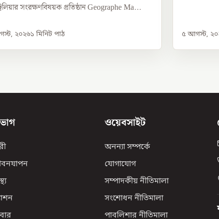
্রেলিয়ার সংরক্ষণবিষয়ক প্রতিষ্ঠান Geographe Ma...
স্ট, ২০২৬
১
মিনিট পাঠ
৫ আগস্ট, ২
িভাগ
ওয়েবসাইট
রী
অনন্যা সম্পর্কে
ীবনযাপন
যোগাযোগ
্থ্য
সম্পাদকীয় নীতিমালা
যাশন
সংশোধন নীতিমালা
বার
পাবলিশার নীতিমালা