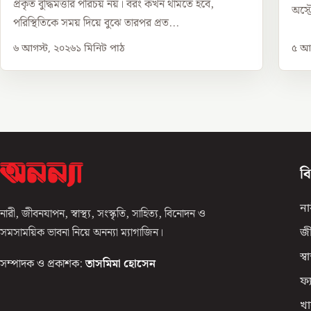
প্রকৃত বুদ্ধিমত্তার পরিচয় নয়। বরং কখন থামতে হবে,
অস্ট
পরিস্থিতিকে সময় দিয়ে বুঝে তারপর প্রত...
৬ আগস্ট, ২০২৬
১
মিনিট পাঠ
৫ আগ
ব
না
নারী, জীবনযাপন, স্বাস্থ্য, সংস্কৃতি, সাহিত্য, বিনোদন ও
সমসাময়িক ভাবনা নিয়ে অনন্যা ম্যাগাজিন।
জ
স্বাস
সম্পাদক ও প্রকাশক:
তাসমিমা হোসেন
ফ্
খা