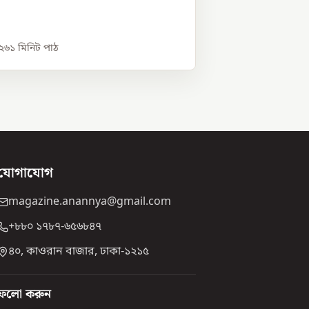
০২৬
১
মিনিট পাঠ
যোগাযোগ
magazine.anannya@gmail.com
+৮৮০ ১৭৮৭-৬৫৬৮৪৭
৪০, কাওরান বাজার, ঢাকা-১২১৫
ফলো করুন