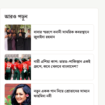
আরও পড়ুন
বাবার স্মরণে বনানী সামরিক কবরস্থানে
জুবাইদা রহমান
নারী এশিয়া কাপ: ভারত–পাকিস্তান একই
গ্রুপে, কবে খেলবে বাংলাদেশ?
নতুন একক গান নিয়ে শ্রোতাদের সামনে
ফাহমিদা নবী