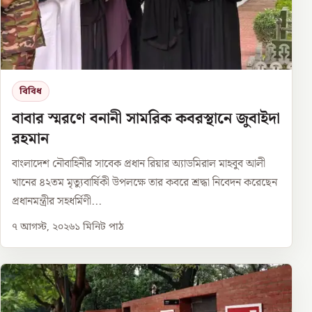
বিবিধ
বাবার স্মরণে বনানী সামরিক কবরস্থানে জুবাইদা
রহমান
বাংলাদেশ নৌবাহিনীর সাবেক প্রধান রিয়ার অ্যাডমিরাল মাহবুব আলী
খানের ৪২তম মৃত্যুবার্ষিকী উপলক্ষে তার কবরে শ্রদ্ধা নিবেদন করেছেন
প্রধানমন্ত্রীর সহধর্মিণী...
৭ আগস্ট, ২০২৬
১
মিনিট পাঠ