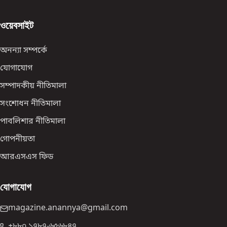
ওয়েবসাইট
অনন্যা সম্পর্কে
যোগাযোগ
সম্পাদকীয় নীতিমালা
সংশোধন নীতিমালা
পাবলিশার নীতিমালা
গোপনীয়তা
আরএসএস ফিড
যোগাযোগ
magazine.anannya@gmail.com
+৮৮০ ১৭৮৭-৬৫৬৮৪৭