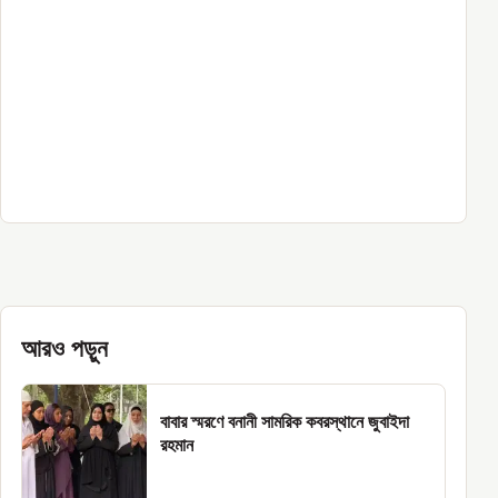
আরও পড়ুন
বাবার স্মরণে বনানী সামরিক কবরস্থানে জুবাইদা
রহমান