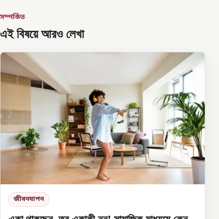
সম্পর্কিত
এই বিষয়ে আরও লেখা
জীবনযাপন
একা থাকছেন, তবু একাকী নন! সামাজিক মাধ্যমে কেন