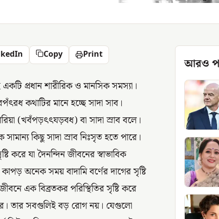
nkedIn
Copy
Print
আরও প
একটি প্রধান শারীরিক ও মানসিক সমস্যা।
খরপঁৎরধ কথাটির মানে হচ্ছে সাদা সাব।
োরিয়া (খবঁপড়ৎৎযড়বধ) বা সাদা স্রাব বলে।
 সামান্য কিছু সাদা স্রাব নিঃসৃত হতে পারে।
ষ্টি করে যা দৈনন্দিন জীবনের স্বাভাবিক
কাপড় অনেক সময় বাদামি বর্ণের দাগের সৃষ্টি
 জীবনে এক বিব্রতকর পরিস্থিতির সৃষ্টি করে
ে পারে। তার সবগুলিই বড় রোগ নয়। যেগুলো