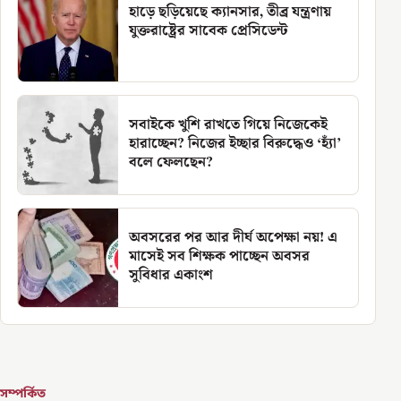
হাড়ে ছড়িয়েছে ক্যানসার, তীব্র যন্ত্রণায়
যুক্তরাষ্ট্রের সাবেক প্রেসিডেন্ট
সবাইকে খুশি রাখতে গিয়ে নিজেকেই
হারাচ্ছেন? নিজের ইচ্ছার বিরুদ্ধেও ‘হ্যাঁ’
বলে ফেলছেন?
অবসরের পর আর দীর্ঘ অপেক্ষা নয়! এ
মাসেই সব শিক্ষক পাচ্ছেন অবসর
সুবিধার একাংশ
সম্পর্কিত