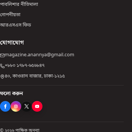
পাবলিশার নীতিমালা
গোপনীয়তা
আরএসএস ফিড
যোগাযোগ
magazine.anannya@gmail.com
+৮৮০ ১৭৮৭-৬৫৬৮৪৭
৪০, কাওরান বাজার, ঢাকা-১২১৫
ফলো করুন
© ২০২৬ পাক্ষিক অনন্যা