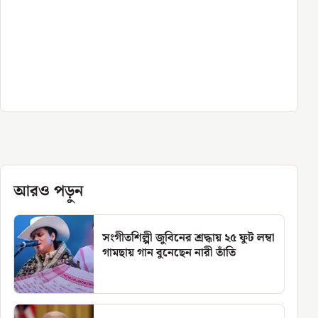
আরও পড়ুন
সংগীতশিল্পী জুবিনের শ্রদ্ধায় ২৫ ফুট লম্বা
গামছায় গান বুনেছেন নারী তাঁতি