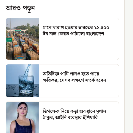
আরও পড়ুন
মানে খারাপ হওয়ায় ভারতের ১১,৫০০
টন চাল ফেরত পাঠালো বাংলাদেশ
অতিরিক্ত পানি পানও হতে পারে
ক্ষতিকর, যেসব লক্ষণে সতর্ক হবেন
ডিপফেক নিয়ে কড়া অবস্থানে মৃণাল
ঠাকুর, আইনি ব্যবস্থার হুঁশিয়ারি