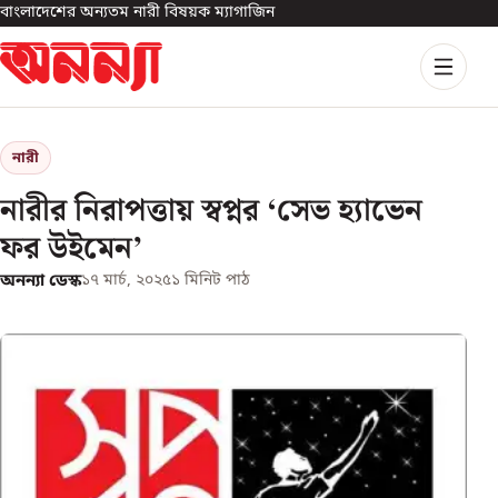
বাংলাদেশের অন্যতম নারী বিষয়ক ম্যাগাজিন
নারী
নারীর নিরাপত্তায় স্বপ্নর ‘সেভ হ্যাভেন
ফর উইমেন’
অনন্যা ডেস্ক
১৭ মার্চ, ২০২৫
১
মিনিট পাঠ